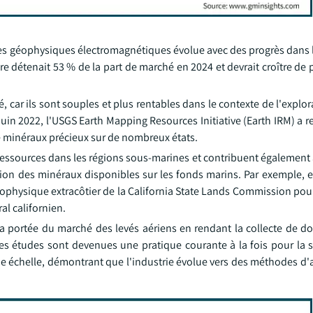
es géophysiques électromagnétiques évolue avec des progrès dans 
tre détenait 53 % de la part de marché en 2024 et devrait croître de 
é, car ils sont souples et plus rentables dans le contexte de l'explo
 juin 2022, l'USGS Earth Mapping Resources Initiative (Earth IRM) a r
de minéraux précieux sur de nombreux états.
essources dans les régions sous-marines et contribuent également à
ation des minéraux disponibles sur les fonds marins. Par exemple, e
éophysique extracôtier de la California State Lands Commission pou
al californien.
 portée du marché des levés aériens en rendant la collecte de d
 Ces études sont devenues une pratique courante à la fois pour la 
e échelle, démontrant que l'industrie évolue vers des méthodes d'