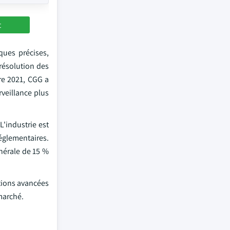
t
ques précises,
résolution des
re 2021, CGG a
veillance plus
L'industrie est
églementaires.
nérale de 15 %
utions avancées
 marché.