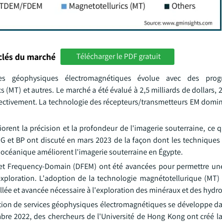
clés du marché
Télécharger le PDF gratuit
ces géophysiques électromagnétiques évolue avec des prog
T) et autres. Le marché a été évalué à 2,5 milliards de dollars, 2
espectivement. La technologie des récepteurs/transmetteurs EM domi
rent la précision et la profondeur de l'imagerie souterraine, ce 
CGG et BP ont discuté en mars 2023 de la façon dont les techniques
d océanique améliorent l'imagerie souterraine en Égypte.
t Frequency-Domain (DFEM) ont été avancées pour permettre une
xploration. L'adoption de la technologie magnétotellurique (MT)
illée et avancée nécessaire à l'exploration des minéraux et des hydr
ication de services géophysiques électromagnétiques se développe d
bre 2022, des chercheurs de l'Université de Hong Kong ont créé 