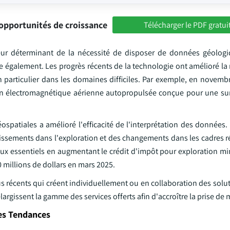
opportunités de croissance
Télécharger le PDF gratui
teur déterminant de la nécessité de disposer de données géologi
également. Les progrès récents de la technologie ont amélioré la 
n particulier dans les domaines difficiles. Par exemple, en novemb
on électromagnétique aérienne autopropulsée conçue pour une sur
spatiales a amélioré l'efficacité de l'interprétation des données. 
issements dans l'exploration et des changements dans les cadres r
aux essentiels en augmentant le crédit d'impôt pour exploration mi
 millions de dollars en mars 2025.
us récents qui créent individuellement ou en collaboration des sol
largissent la gamme des services offerts afin d'accroître la prise de
es Tendances