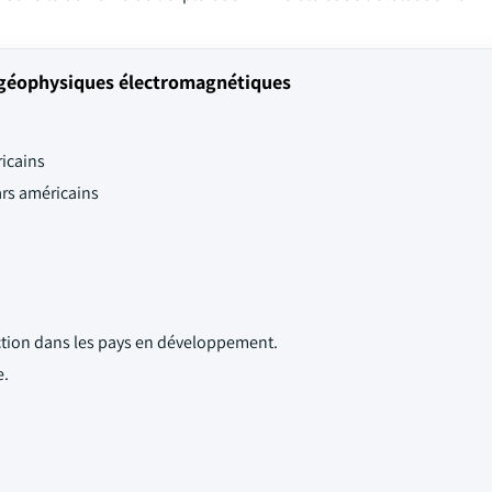
 géophysiques électromagnétiques
ricains
ars américains
ction dans les pays en développement.
e.