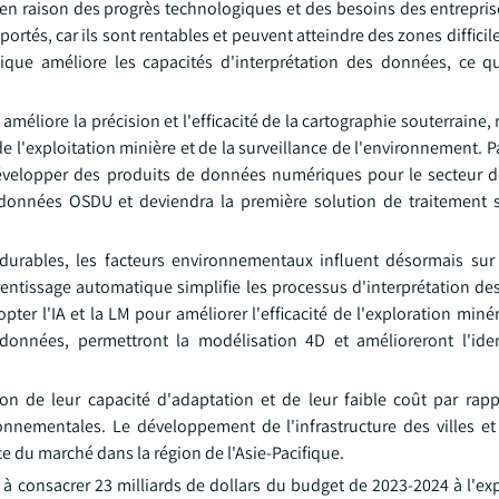
en raison des progrès technologiques et des besoins des entrepris
rtés, car ils sont rentables et peuvent atteindre des zones difficiles
matique améliore les capacités d'interprétation des données, ce 
méliore la précision et l'efficacité de la cartographie souterraine
 de l'exploitation minière et de la surveillance de l'environnement. 
évelopper des produits de données numériques pour le secteur de
e données OSDU et deviendra la première solution de traitement
 durables, les facteurs environnementaux influent désormais su
prentissage automatique simplifie les processus d'interprétation d
er l'IA et la LM pour améliorer l'efficacité de l'exploration minér
données, permettront la modélisation 4D et amélioreront l'iden
on de leur capacité d'adaptation et de leur faible coût par rapp
nnementales. Le développement de l'infrastructure des villes et 
e du marché dans la région de l'Asie-Pacifique.
 à consacrer 23 milliards de dollars du budget de 2023-2024 à l'ex