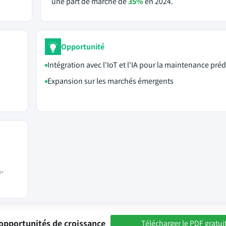
une part de marché de
35%
en 2024.
Opportunité
Intégration avec l'IoT et l'IA pour la maintenance préd
Expansion sur les marchés émergents
n-
opportunités de croissance
Télécharger le PDF gratui