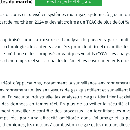
clés du marché
Télécharger le PDF gratuit
az dissous est divisé en systèmes multi-gaz, systèmes à gaz unique
rt de marché en 2024 et devrait croître à un TCAC de plus de 6,4 % d
 optimisés pour la mesure et l'analyse de plusieurs gaz simul
s technologies de capteurs avancées pour identifier et quantifier les
 le méthane et les composés organiques volatils (COV). Les analys
 et en temps réel sur la qualité de l'air et les environnements opé
ariété d'applications, notamment la surveillance environnemental
environnementale, les analyseurs de gaz quantifient et surveillent
e. En sécurité industrielle, les analyseurs de gaz identifient et dé
 des données en temps réel. En plus de surveiller la sécurité et
ent surveiller le contrôle des processus ; en identifiant les niv
ps réel pour une efficacité améliorée dans l'allumage et la p
s thermiques, les moteurs à combustion de gaz et les moteurs diese