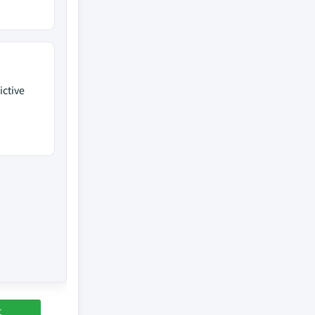
ictive
t