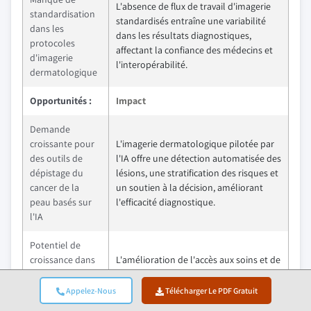
L'absence de flux de travail d'imagerie
standardisation
standardisés entraîne une variabilité
dans les
dans les résultats diagnostiques,
protocoles
affectant la confiance des médecins et
d'imagerie
l'interopérabilité.
dermatologique
Opportunités :
Impact
Demande
croissante pour
L'imagerie dermatologique pilotée par
des outils de
l'IA offre une détection automatisée des
dépistage du
lésions, une stratification des risques et
cancer de la
un soutien à la décision, améliorant
peau basés sur
l'efficacité diagnostique.
l'IA
Potentiel de
croissance dans
L'amélioration de l'accès aux soins et de
les marchés
la disponibilité des dermatologues
émergents avec
dans les économies émergentes ouvre
Appelez-Nous
Télécharger Le PDF Gratuit
une amélioration
de nouvelles demandes pour des