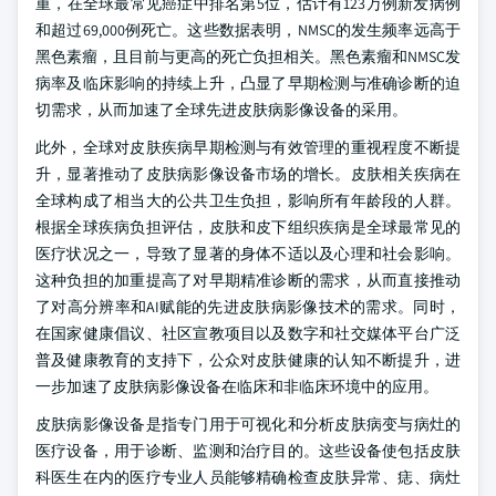
重，在全球最常见癌症中排名第5位，估计有123万例新发病例
和超过69,000例死亡。这些数据表明，NMSC的发生频率远高于
黑色素瘤，且目前与更高的死亡负担相关。黑色素瘤和NMSC发
病率及临床影响的持续上升，凸显了早期检测与准确诊断的迫
切需求，从而加速了全球先进皮肤病影像设备的采用。
此外，全球对皮肤疾病早期检测与有效管理的重视程度不断提
升，显著推动了皮肤病影像设备市场的增长。皮肤相关疾病在
全球构成了相当大的公共卫生负担，影响所有年龄段的人群。
根据全球疾病负担评估，皮肤和皮下组织疾病是全球最常见的
医疗状况之一，导致了显著的身体不适以及心理和社会影响。
这种负担的加重提高了对早期精准诊断的需求，从而直接推动
了对高分辨率和AI赋能的先进皮肤病影像技术的需求。同时，
在国家健康倡议、社区宣教项目以及数字和社交媒体平台广泛
普及健康教育的支持下，公众对皮肤健康的认知不断提升，进
一步加速了皮肤病影像设备在临床和非临床环境中的应用。
皮肤病影像设备是指专门用于可视化和分析皮肤病变与病灶的
医疗设备，用于诊断、监测和治疗目的。这些设备使包括皮肤
科医生在内的医疗专业人员能够精确检查皮肤异常、痣、病灶