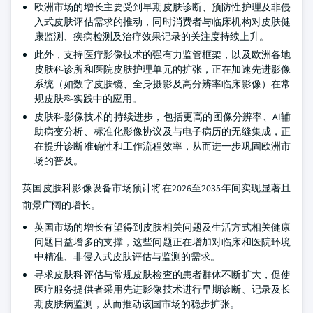
欧洲市场的增长主要受到早期皮肤诊断、预防性护理及非侵
入式皮肤评估需求的推动，同时消费者与临床机构对皮肤健
康监测、疾病检测及治疗效果记录的关注度持续上升。
此外，支持医疗影像技术的强有力监管框架，以及欧洲各地
皮肤科诊所和医院皮肤护理单元的扩张，正在加速先进影像
系统（如数字皮肤镜、全身摄影及高分辨率临床影像）在常
规皮肤科实践中的应用。
皮肤科影像技术的持续进步，包括更高的图像分辨率、AI辅
助病变分析、标准化影像协议及与电子病历的无缝集成，正
在提升诊断准确性和工作流程效率，从而进一步巩固欧洲市
场的普及。
英国皮肤科影像设备市场预计将在2026至2035年间实现显著且
前景广阔的增长。
英国市场的增长有望得到皮肤相关问题及生活方式相关健康
问题日益增多的支撑，这些问题正在增加对临床和医院环境
中精准、非侵入式皮肤评估与监测的需求。
寻求皮肤科评估与常规皮肤检查的患者群体不断扩大，促使
医疗服务提供者采用先进影像技术进行早期诊断、记录及长
期皮肤病监测，从而推动该国市场的稳步扩张。