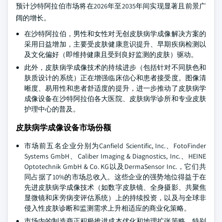
预计沙特阿拉伯市场将在2026年至2035年间实现显著且前景广
阔的增长。
在沙特阿拉伯，男性和女性对无创皮肤病学成像解决方案的
采用日益增加，主要受皮肤健康意识提升、早期疾病检测以
及文化偏好（即维持健康且受到良好监测的皮肤）驱动。
此外，皮肤病学成像技术的持续进步（包括针对不同肤色和
肤质设计的系统）正在增强临床信心和患者接受度。图像清
晰度、易用性和患者舒适度的提升，进一步推动了皮肤病学
成像设备在沙特阿拉伯各大医院、皮肤病学诊所和专业皮肤
护理中心的普及。
皮肤病学成像设备市场份额
市场前五名企业分别为Canfield Scientific, Inc.、FotoFinder
Systems GmbH、Caliber Imaging & Diagnostics, Inc.、HEINE
Optotechnik GmbH & Co. KG以及DermaSensor Inc.，它们共
同占据了10%的市场总收入。这些企业的强势地位得益于在
先进皮肤病学成像技术（如数字皮肤镜、全身摄影、共聚焦
显微镜和床旁病变评估系统）上的持续投资，以及与全球非
侵入性皮肤诊断和监测需求上升相适应的商业化策略。
市场内的制造商正积极推进成本优化和地理扩张策略，特别