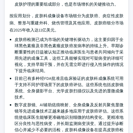
皮肤护理的重要组成部分，也是市场增长的关键推动力。
按应用划分，皮肤科成像设备市场细分为皮肤癌、炎症性皮肤
病、整形与重建外科、烧伤管理及其他应用。皮肤癌细分市场
在2025年收入达11亿美元。
皮肤癌检测已成为市场的关键增长驱动力，这主要归因于全
球黑色素瘤及非黑色素瘤皮肤癌发病率的持续上升。早期诊
断重要性的日益被认知正推动临床医生与患者共同倾向于采
用先进的成像工具，这些工具能够实现对可疑病变的详细可
视化，支持早期干预，并在无需立即进行侵入性操作的情况
下提升临床结局。
目前已有多种经FDA批准且临床验证的皮肤科成像系统可用
于支持不同护理场景下的皮肤癌评估。这些系统包括皮肤镜
系统、全身摄影平台、光学皮肤扫描仪以及先进的显微成像
技术。
数字皮肤镜、AI辅助痣痕映射、全身成像及反射共聚焦显微
镜等先进成像技术正越来越多地应用于皮肤癌评估。这些系
统使临床医生能够更准确地识别细微的结构变化、更精准地
区分良性与恶性病变，并长期监测病变演变。通过提升诊断
信心并减少不必要的活检，皮肤科成像设备在提高皮肤癌检