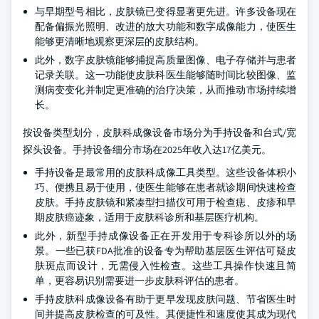
与早期型号相比，皮肤镜已变得显著更先进。许多设备现在
配备偏振光照明、改进的放大功能和数字成像能力，使医生
能够更清晰地观察更深层的皮肤结构。
此外，数字皮肤镜能够捕捉高质量图像、电子存储并与患者
记录关联。这一功能使皮肤科医生能够随时间比较图像、监
测病变变化并制定更准确的治疗决策，从而推动市场持续增
长。
按设备类型划分，皮肤科成像设备市场分为手持设备和台式/宽
探头设备。手持设备细分市场在2025年收入达17亿美元。
手持设备是最常用的皮肤科成像工具类型。这些设备体积小
巧、便携且易于使用，使医生能够在患者就诊期间快速检查
皮肤。手持皮肤镜和紧凑型扫描仪可用于检查痣、皮疹和早
期皮肤癌迹象，适用于皮肤科诊所和基层医疗机构。
此外，新型手持成像设备正在开发用于专科诊所以外的场
景。一些已获FDA批准的设备专为帮助基层医生评估可疑皮
肤斑点而设计，无需侵入性检查。这些工具操作快速且简
单，更容易识别需要进一步皮肤科评估的患者。
手持皮肤科成像设备有助于更早发现皮肤问题、节省医生时
间并提高皮肤检查的可及性。其便捷性和速度使其成为现代