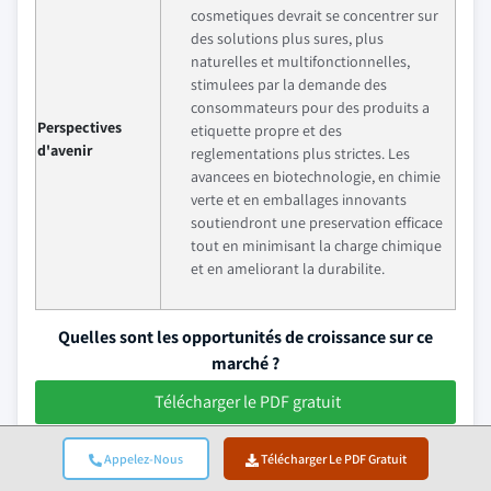
cosmetiques devrait se concentrer sur
des solutions plus sures, plus
naturelles et multifonctionnelles,
stimulees par la demande des
consommateurs pour des produits a
Perspectives
etiquette propre et des
d'avenir
reglementations plus strictes. Les
avancees en biotechnologie, en chimie
verte et en emballages innovants
soutiendront une preservation efficace
tout en minimisant la charge chimique
et en ameliorant la durabilite.
Quelles sont les opportunités de croissance sur ce
marché ?
Télécharger le PDF gratuit
Actualites de l'industrie des conservateurs
Appelez-Nous
Télécharger Le PDF Gratuit
cosmetiques