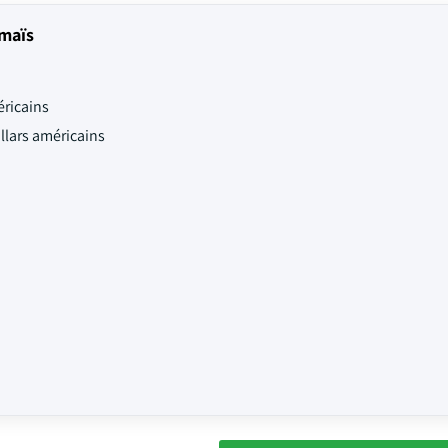
 maïs
éricains
ollars américains
.