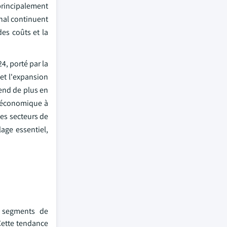
principalement
anal continuent
des coûts et la
4, porté par la
et l'expansion
end de plus en
t économique à
les secteurs de
age essentiel,
s segments de
Cette tendance