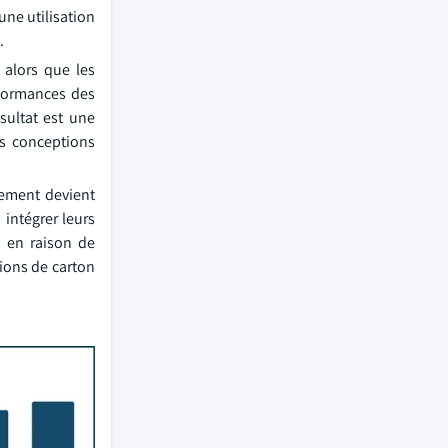
une utilisation
.
 alors que les
rformances des
sultat est une
es conceptions
nement devient
intégrer leurs
9 en raison de
ions de carton