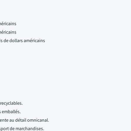
méricains
méricains
ds de dollars américains
recyclables.
s emballés.
ente au détail omnicanal.
nsport de marchandises.