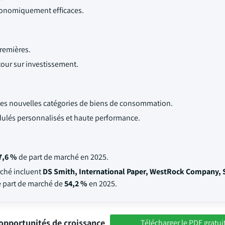
économiquement efficaces.
premières.
tour sur investissement.
les nouvelles catégories de biens de consommation.
ulés personnalisés et haute performance.
7,6 %
de part de marché en 2025.
rché incluent
DS Smith, International Paper, WestRock Company, 
e part de marché de
54,2 %
en 2025.
opportunités de croissance
Télécharger le PDF gratui