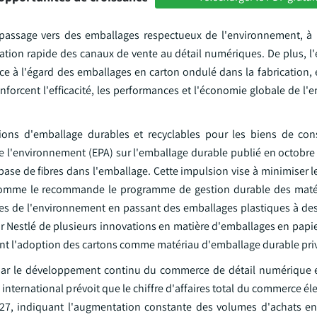
passage vers des emballages respectueux de l'environnement, à l
ation rapide des canaux de vente au détail numériques. De plus, l
ce à l'égard des emballages en carton ondulé dans la fabrication, e
forcent l'efficacité, les performances et l'économie globale de l'
ions d'emballage durables et recyclables pour les biens de co
de l'environnement (EPA) sur l'emballage durable publié en octobre
 base de fibres dans l'emballage. Cette impulsion vise à minimiser 
 comme le recommande le programme de gestion durable des maté
s de l'environnement en passant des emballages plastiques à de
ar Nestlé de plusieurs innovations en matière d'emballages en papi
rent l'adoption des cartons comme matériau d'emballage durable priv
 par le développement continu du commerce de détail numérique 
 international prévoit que le chiffre d'affaires total du commerce é
2027, indiquant l'augmentation constante des volumes d'achats en