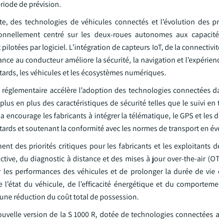
ériode de prévision.
te, des technologies de véhicules connectés et l’évolution des p
ionnellement centré sur les deux-roues autonomes aux capacit
 pilotées par logiciel. L’intégration de capteurs IoT, de la connectiv
ance au conducteur améliore la sécurité, la navigation et l’expérie
otards, les véhicules et les écosystèmes numériques.
ité réglementaire accélère l’adoption des technologies connectées 
us en plus des caractéristiques de sécurité telles que le suivi en 
encourage les fabricants à intégrer la télématique, le GPS et les 
otards et soutenant la conformité avec les normes de transport en év
nt des priorités critiques pour les fabricants et les exploitants de
ctive, du diagnostic à distance et des mises à jour over-the-air (
 les performances des véhicules et de prolonger la durée de vie d
 l’état du véhicule, de l’efficacité énergétique et du comportem
à une réduction du coût total de possession.
velle version de la S 1000 R, dotée de technologies connectées a