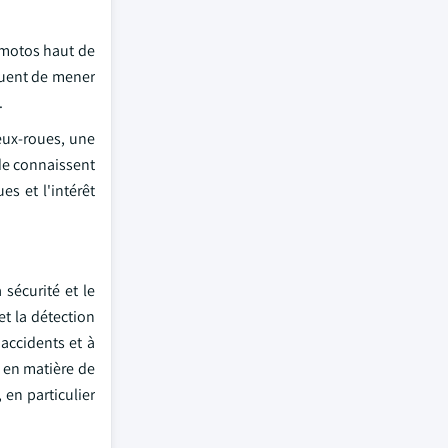
 motos haut de
nuent de mener
.
eux-roues, une
nde connaissent
s et l'intérêt
sécurité et le
et la détection
 accidents et à
s en matière de
 en particulier