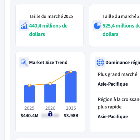
Taille du marché 2025
Taille du marché 
440,4 millions de
525,4 millions d
dollars
dollars
Market Size Trend
Dominance régi
Plus grand marché
Asie-Pacifique
Région à la croissan
plus rapide
2025
2026
2035
$440.4M
$525.4M
$3.98B
Asie-Pacifique