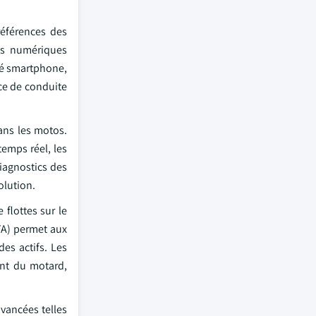
références des
és numériques
ité smartphone,
nce de conduite
dans les motos.
temps réel, les
diagnostics des
olution.
 flottes sur le
OTA) permet aux
es actifs. Les
ent du motard,
vancées telles