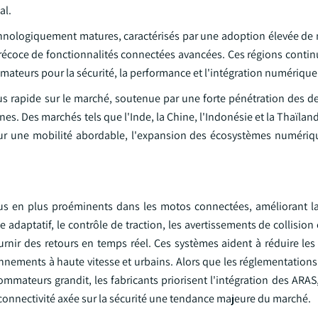
al.
chnologiquement matures, caractérisés par une adoption élevée de
précoce de fonctionnalités connectées avancées. Ces régions conti
ateurs pour la sécurité, la performance et l'intégration numérique
lus rapide sur le marché, soutenue par une forte pénétration des d
nes. Des marchés tels que l'Inde, la Chine, l'Indonésie et la Thaïla
ur une mobilité abordable, l'expansion des écosystèmes numérique
us en plus proéminents dans les motos connectées, améliorant la 
e adaptatif, le contrôle de traction, les avertissements de collision 
urnir des retours en temps réel. Ces systèmes aident à réduire les
ronnements à haute vitesse et urbains. Alors que les réglementation
mmateurs grandit, les fabricants priorisent l'intégration des ARAS,
connectivité axée sur la sécurité une tendance majeure du marché.