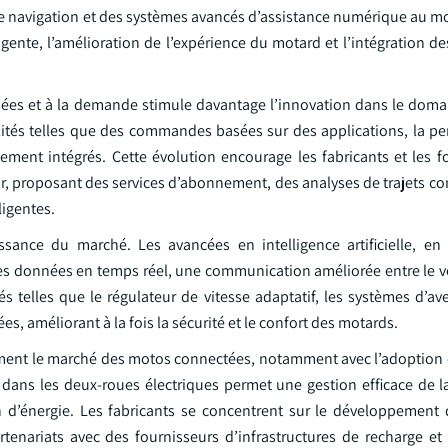
e navigation et des systèmes avancés d’assistance numérique au mot
lligente, l’amélioration de l’expérience du motard et l’intégration 
sées et à la demande stimule davantage l’innovation dans le dom
tés telles que des commandes basées sur des applications, la pe
ssement intégrés. Cette évolution encourage les fabricants et les 
ur, proposant des services d’abonnement, des analyses de trajets c
ligentes.
sance du marché. Les avancées en intelligence artificielle, en
es données en temps réel, une communication améliorée entre le vé
és telles que le régulateur de vitesse adaptatif, les systèmes d’a
s, améliorant à la fois la sécurité et le confort des motards.
lement le marché des motos connectées, notamment avec l’adoption 
 dans les deux-roues électriques permet une gestion efficace de la
 d’énergie. Les fabricants se concentrent sur le développement
tenariats avec des fournisseurs d’infrastructures de recharge et d