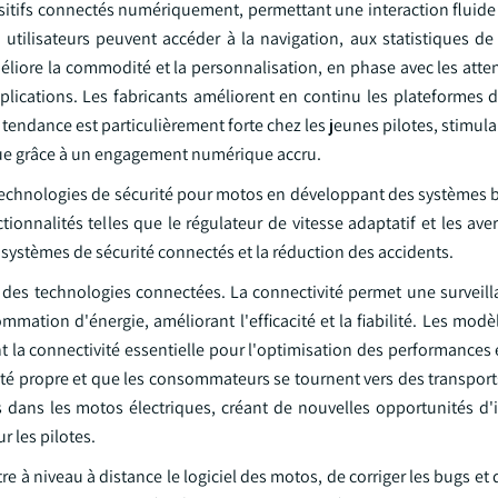
itifs connectés numériquement, permettant une interaction fluide e
 utilisateurs peuvent accéder à la navigation, aux statistiques de
méliore la commodité et la personnalisation, en phase avec les att
ications. Les fabricants améliorent en continu les plateformes d
tte tendance est particulièrement forte chez les jeunes pilotes, stimu
arque grâce à un engagement numérique accru.
 technologies de sécurité pour motos en développant des systèmes b
tionnalités telles que le régulateur de vitesse adaptatif et les av
es systèmes de sécurité connectés et la réduction des accidents.
on des technologies connectées. La connectivité permet une surveil
ommation d'énergie, améliorant l'efficacité et la fiabilité. Les modè
t la connectivité essentielle pour l'optimisation des performances e
té propre et que les consommateurs se tournent vers des transports
s dans les motos électriques, créant de nouvelles opportunités d'
r les pilotes.
e à niveau à distance le logiciel des motos, de corriger les bugs et 