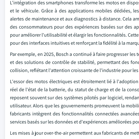
L'intégration des smartphones transforme les motos en dispos
et le véhicule. Grâce à des applications mobiles dédiées, les
alertes de maintenance et aux diagnostics à distance. Cela a
des consommateurs pour des expériences basées sur des appl
pour améliorer l'utilisabilité et élargir les fonctionnalités. Ce
pour des interfaces intuitives et renforçant la fidélité à la m
Par exemple, en 2025, Bosch a continué à faire progresser les
et des solutions de contrôle de stabilité, permettant des fonc
collision, reflétant l'attention croissante de l'industrie pour l
L'essor des motos électriques est étroitement lié à l'adopti
réel de l'état de la batterie, du statut de charge et de la cons
reposent souvent sur des systèmes pilotés par logiciel, rendan
utilisateur. Alors que les gouvernements promeuvent la mobili
fabricants intègrent des fonctionnalités connectées avancée
services basés sur les données et d'expériences améliorées pou
Les mises à jour over-the-air permettent aux fabricants de mettr