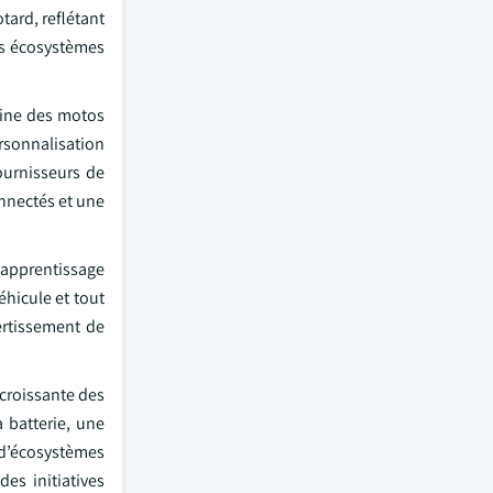
ard, reflétant
des écosystèmes
aine des motos
rsonnalisation
fournisseurs de
onnectés et une
 apprentissage
hicule et tout
vertissement de
croissante des
 batterie, une
 d’écosystèmes
es initiatives