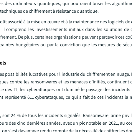
s des ordinateurs quantiques, qui pourraient briser les algorithm
 techniques de chiffrement à résistance quantique.
coût associé à la mise en œuvre et à la maintenance des logiciels de
 Il comprend les investissements initiaux dans les solutions de c
iffrement. De plus, certaines organisations peuvent percevoir ces 
traintes budgétaires ou par la conviction que les mesures de sécur
els
s possibilités lucratives pour l'industrie du chiffrement en nuage
aques contre les ransomwares et les menaces d'initiés, continuent 
ce des TI, les cyberattaques ont dominé le paysage des incidents 
t représenté 611 cyberattaques, ce qui a fait de ces incidents la 
 soit 24 % de tous les incidents signalés. Ransomware, arme privil
urs des cinq dernières années, avec un pic notable en 2021, au cou
 on s'est davantage rendu compte de la nécessité de chiffrer les d