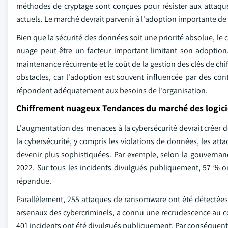
méthodes de cryptage sont conçues pour résister aux attaque
actuels. Le marché devrait parvenir à l'adoption importante de
Bien que la sécurité des données soit une priorité absolue, le 
nuage peut être un facteur important limitant son adoption.
maintenance récurrente et le coût de la gestion des clés de ch
obstacles, car l'adoption est souvent influencée par des con
répondent adéquatement aux besoins de l'organisation.
Chiffrement nuageux Tendances du marché des logici
L'augmentation des menaces à la cybersécurité devrait créer de
la cybersécurité, y compris les violations de données, les att
devenir plus sophistiquées. Par exemple, selon la gouvernan
2022. Sur tous les incidents divulgués publiquement, 57 % on
répandue.
Parallèlement, 255 attaques de ransomware ont été détectées,
arsenaux des cybercriminels, a connu une recrudescence au co
401 incidents ont été divulgués publiquement. Par conséquent,