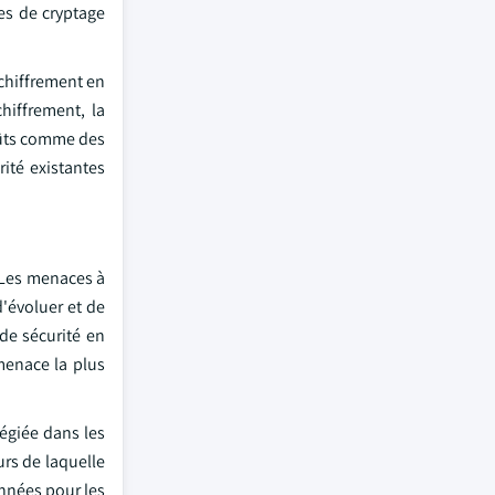
es de cryptage
 chiffrement en
hiffrement, la
coûts comme des
ité existantes
. Les menaces à
d'évoluer et de
de sécurité en
menace la plus
égiée dans les
rs de laquelle
onnées pour les