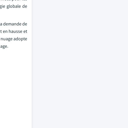
gie globale de
t la demande de
nt en hausse et
en nuage adopte
uage.