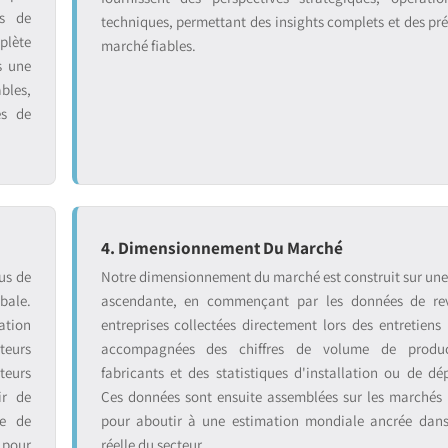
ts de
techniques, permettant des insights complets et des pré
plète
marché fiables.
s une
bles,
es de
4. Dimensionnement Du Marché
us de
Notre dimensionnement du marché est construit sur un
bale.
ascendante, en commençant par les données de re
ation
entreprises collectées directement lors des entretiens 
teurs
accompagnées des chiffres de volume de produ
teurs
fabricants et des statistiques d'installation ou de dé
ir de
Ces données sont ensuite assemblées sur les marchés
se de
pour aboutir à une estimation mondiale ancrée dans 
 pour
réelle du secteur.