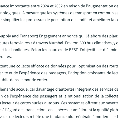
sance importante entre 2024 et 2032 en raison de l'augmentation de
technologiques. À mesure que les systèmes de transport en commun s
r simplifier les processus de perception des tarifs et améliorer l
y Supply and Transport) Engagement annoncé qu'il élabore des plans
outes ferroviaires » à travers Mumbai. Environ 600 bus climatisés, y 
 et les banlieues. Selon les sources de BEST, l'objectif est d'élimin
éraires.
ettent une collecte efficace de données pour l'optimisation des route
cacité et de l'expérience des passagers, l'adoption croissante de lec
public dans le monde entier.
emande accrue, car davantage d'autorités intègrent des services de
 de l'expérience des passagers et la rationalisation de la collecte
 lecteur de cartes sur les autobus. Ces systèmes offrent aux navet
e à l'égard des transactions en espèces et améliorant la qualité glob
ices de lecteurs reflète une tendance plus générale à moderniser l