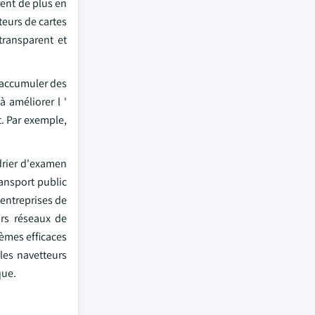
rent de plus en
teurs de cartes
transparent et
'accumuler des
 améliorer l '
t. Par exemple,
drier d'examen
ansport public
 entreprises de
urs réseaux de
tèmes efficaces
les navetteurs
que.