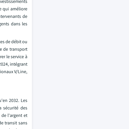
nvestissements
e qui améliore
intervenants de
gents dans les
tes de débit ou
ie de transport
er le service à
2024, intégrant
gionaux V/Line,
u'en 2032. Les
a sécurité des
de l'argent et
e transit sans