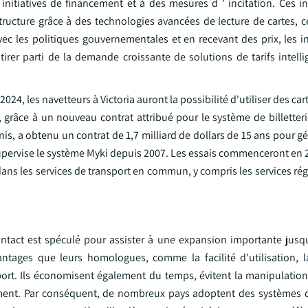
initiatives de financement et à des mesures d ' incitation. Ces i
tructure grâce à des technologies avancées de lecture de cartes, c
avec les politiques gouvernementales et en recevant des prix, les 
irer parti de la demande croissante de solutions de tarifs intelli
024, les navetteurs à Victoria auront la possibilité d'utiliser des car
, grâce à un nouveau contrat attribué pour le système de billetter
is, a obtenu un contrat de 1,7 milliard de dollars de 15 ans pour gér
i supervise le système Myki depuis 2007. Les essais commenceront en 
dans les services de transport en commun, y compris les services ré
ontact est spéculé pour assister à une expansion importante jusq
antages que leurs homologues, comme la facilité d'utilisation, l
ort. Ils économisent également du temps, évitent la manipulation 
ment. Par conséquent, de nombreux pays adoptent des systèmes d