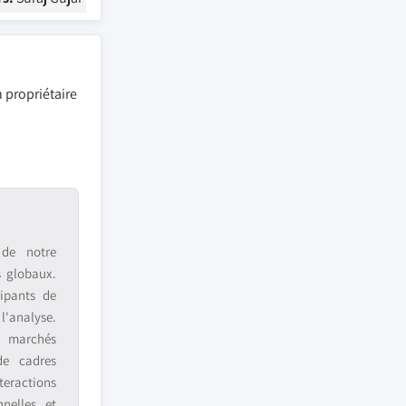
 propriétaire
 de notre
s globaux.
ipants de
 l'analyse.
s marchés
de cadres
teractions
nnelles et