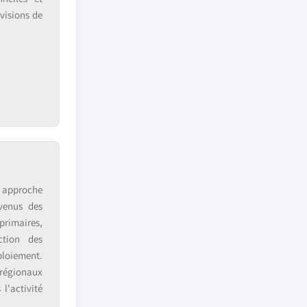
visions de
e approche
venus des
primaires,
ction des
ploiement.
 régionaux
l'activité