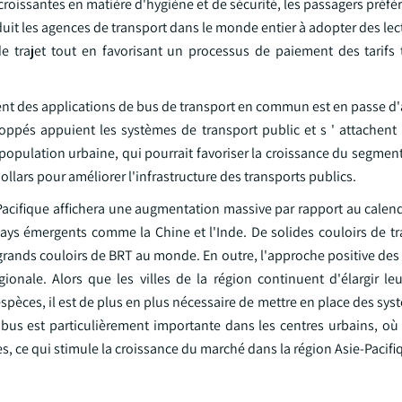
oissantes en matière d'hygiène et de sécurité, les passagers préfè
it les agences de transport dans le monde entier à adopter des lec
de trajet tout en favorisant un processus de paiement des tarifs 
ment des applications de bus de transport en commun est en passe d
ppés appuient les systèmes de transport public et s ' attachent à
population urbaine, qui pourrait favoriser la croissance du segmen
ollars pour améliorer l'infrastructure des transports publics.
-Pacifique affichera une augmentation massive par rapport au calen
pays émergents comme la Chine et l'Inde. De solides couloirs de tr
grands couloirs de BRT au monde. En outre, l'approche positive des
onale. Alors que les villes de la région continuent d'élargir le
èces, il est de plus en plus nécessaire de mettre en place des sys
 bus est particulièrement importante dans les centres urbains, où 
, ce qui stimule la croissance du marché dans la région Asie-Pacifi