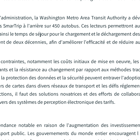
d'administration, la Washington Metro Area Transit Authority a dév
rtes SmarTrip à l'arrière sur 450 autobus. Ces lecteurs permettront 
ainsi le temps de séjour pour le chargement et le déchargement des
atent de deux décennies, afin d'améliorer l'efficacité et de réduire
s contraintes, notamment les coûts initiaux de mise en oeuvre, le
tants et la résistance au changement par rapport aux méthodes trad
a protection des données et la sécurité peuvent entraver l'adoptio
rs de cartes dans divers réseaux de transport et les défis régleme
ctions, il faut des solutions novatrices et des efforts de collabor
 vers des systèmes de perception électronique des tarifs.
endance notable en raison de l'augmentation des investissement
sport public. Les gouvernements du monde entier encouragent l 