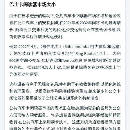
巴士卡阅读器市场大小
由于在技术进步的驱动下,公共汽车卡阅读器市场将增加这些装
置在公共汽车上的安装,因此在2024年至2032年间将出现显著增
长. 随着公共交通系统的现代化,公交运营商正在整合读卡器,以
简化收票流程并增强客运便利.
例如,2022年4月,《最佳电力》(Brihanmumbai电力供应和运输)
计划将读取卡片者融入孟买各地的“Ring Routes”巴士。 大约
600辆空调公交车,包括迷你和Tempo游民,在岛城和郊区穿越这
些路线。 据BEST消息人士称,目标是消除乘客在这些环线上与
导体互动的需要.
这些设备有利于无现金交易,并有助于有效收集数据,以优化路线
和管理乘客。 以提高效率和乘客经验为重点,越来越多的公交卡
阅读器的采用反映了全球公共交通系统的持续演变.
公共汽车卡阅读器市场的需求正在增加,因为更多的当局为公众
方便而纳入读者服务。 许多运输当局强调加强乘客经验和精简
收费,在公共汽车上采用读卡技术。 这些系统为通勤者提供方便
而有效的支付票价方式,减少对现金交易的依赖并改进总体服务