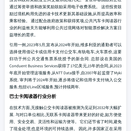
通过筹资举措和政策奖励鼓励采用电子收费系统。 这些投资鼓
励过境机构用先进的读卡技术更新其基础设施,从而提高效率和
乘客经验。 通过配合政府政策和获得奖项,公共汽车卡阅读器行
业的利益攸关方能够利用公共过境网络对智能票价解决方案日
益增长的需求。
引用一例,2023年5月,宣布从2024年开始,维多利亚的通勤者可以
选择使用借记卡或信用卡支付公交车,有轨电车,火车票价,这要
归功于州公共交通售票系统授予的新合同. 总部设在美国的
Conduent Business Services获得了17亿美元,15年的合同,从2023
年底开始管理这项服务,从NTT Data接手,自2007年起监督了Myki
系统. 审判将于2024年开始,逐步将借记和信用卡支付纳入公交
服务,包括V/Line区域服务,预计持续两年.
巴士卡阅读器行业分析
在技术方面,无接触公交卡阅读器被推测为见证到2032年大幅扩
展. 与对口单位相比,无联系卡阅读器带来更好的好处,如方便使
用、安全交易、灵活性和运输方便等。 它们还节省了时间,避免
了现金处理,也是环境的可持续选择。 因此,许多国家正在采用