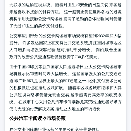
无联系的运输过境系统。 随着对卫生和安全的日益关切,乘客越
来越喜欢不接触的付费方法。 这一趋势正促使世界各地的过境
机构采用无接触公交卡阅读器,提高了通勤的总体经验,同时促进
了无缝和卫生的票价支付过程。
公交车应用部分的公交卡阅读器市场规模有望到2032年底大幅
提升。 许多发达国家正在支持公共交通系统,并注重因城市地区
人口增多而增强乘客经验,这可推动部分增长。 例如,联合王国
政府为改善公共交通基础设施投资了730多亿美元。
由于中国和印度等新兴国家人口迅速增长,亚太公交卡阅读器市
场将显示比审查时间表大幅增长。 这些国家强大的公共交通通
道,即广州BRT,是世界上最大的BRT通道之一. 此外,支付技术公司
的积极做法也在推动区域扩展。 随着本区域各城市继续扩大其
公共过境网络和促进无现金交易,越来越需要高效率的收费系
统。 在城市中心采用公共汽车卡阅读器尤其突出,通勤者寻求方
便而无缝的付费解决方案,推动亚太地区的市场增长.
公共汽车卡阅读器市场份额
在公交卡阅读器行业运营的主要公司竞争景观包括: