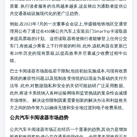
质量. 执行读者服务的当局越来越多,这反映出为通勤者提供公
共交通基础设施现代化的更广泛趋势。
例如,在2023年7月的一次董事会会议上,华盛顿地铁地区交通管
理局公布了通过在450辆公共汽车上安装后门SmarTrip卡读取器
来提高票箱的计划。 这些读取器将使骑行者能够登上任何公交
车门,有效减少乘客上下行停留的时间. 此外,该机构旨在更新已
有20年历史的现有票箱,以提高效率并尽量减少收费过程中出
错。
巴士卡阅读器市场面临若干限制,包括初始实施成本,与现有收票
系统的兼容性问题,以及抵制改变传统的以现金为基础的支付方
法等. 此外,对数据隐私和安全的关切可能妨碍广泛采用数据。
此外,将读卡系统纳入各种运输网络和监管挑战的复杂性会减缓
市场增长。 解决这些限制因素需要创新的解决办法和利益攸关
方之间的协作努力,以确保无缝和安全地过渡到电子收费系统。
公共汽车卡阅读器市场趋势
公共汽车卡阅读器市场正在经历一个显著的趋势,其动力是增加
投资和政府奖励,使公共交通系统现代化。 全世界各国政府正在