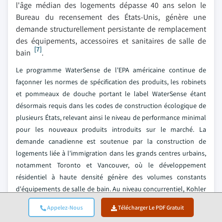
l'âge médian des logements dépasse 40 ans selon le
Bureau du recensement des États-Unis, génère une
demande structurellement persistante de remplacement
des équipements, accessoires et sanitaires de salle de
[7]
bain
.
Le programme WaterSense de l'EPA américaine continue de
façonner les normes de spécification des produits, les robinets
et pommeaux de douche portant le label WaterSense étant
désormais requis dans les codes de construction écologique de
plusieurs États, relevant ainsi le niveau de performance minimal
pour les nouveaux produits introduits sur le marché. La
demande canadienne est soutenue par la construction de
logements liée à l'immigration dans les grands centres urbains,
notamment Toronto et Vancouver, où le développement
résidentiel à haute densité génère des volumes constants
d'équipements de salle de bain. Au niveau concurrentiel, Kohler
et Masco, via ses marques Delta et Hansgrohe North America,
Appelez-Nous
Télécharger Le PDF Gratuit
conservent des positions dominantes en matière de