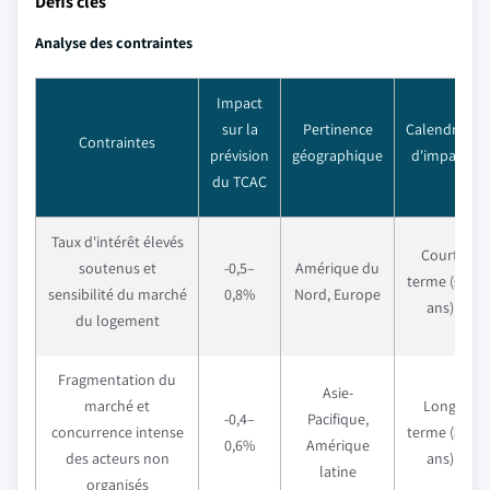
Défis clés
Analyse des contraintes
Impact
sur la
Pertinence
Calendrier
Contraintes
prévision
géographique
d'impact
du TCAC
Taux d'intérêt élevés
Court
soutenus et
-0,5–
Amérique du
terme (≤ 2
sensibilité du marché
0,8%
Nord, Europe
ans)
du logement
Fragmentation du
Asie-
marché et
Long
-0,4–
Pacifique,
concurrence intense
terme (≥ 4
0,6%
Amérique
des acteurs non
ans)
latine
organisés