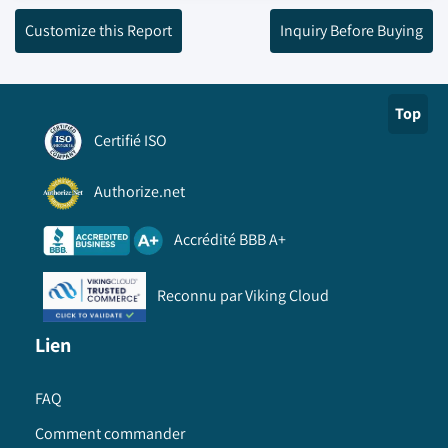
Customize this Report
Inquiry Before Buying
Top
Certifié ISO
Authorize.net
Accrédité BBB A+
Reconnu par Viking Cloud
Lien
FAQ
Comment commander