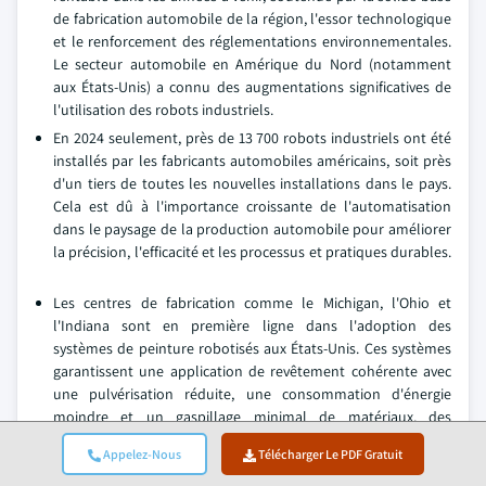
de fabrication automobile de la région, l'essor technologique
et le renforcement des réglementations environnementales.
Le secteur automobile en Amérique du Nord (notamment
aux États-Unis) a connu des augmentations significatives de
l'utilisation des robots industriels.
En 2024 seulement, près de 13 700 robots industriels ont été
installés par les fabricants automobiles américains, soit près
d'un tiers de toutes les nouvelles installations dans le pays.
Cela est dû à l'importance croissante de l'automatisation
dans le paysage de la production automobile pour améliorer
la précision, l'efficacité et les processus et pratiques durables.
Les centres de fabrication comme le Michigan, l'Ohio et
l'Indiana sont en première ligne dans l'adoption des
systèmes de peinture robotisés aux États-Unis. Ces systèmes
garantissent une application de revêtement cohérente avec
une pulvérisation réduite, une consommation d'énergie
moindre et un gaspillage minimal de matériaux, des
avantages clés qui aident les fabricants à réduire les coûts
Appelez-Nous
Télécharger Le PDF Gratuit
tout en faisant progresser leurs objectifs de durabilité.