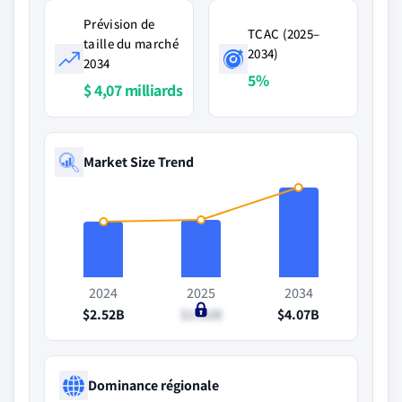
Prévision de
TCAC (2025–
taille du marché
2034)
2034
5%
$ 4,07 milliards
Market Size Trend
2024
2025
2034
$2.52B
$2.62B
$4.07B
Dominance régionale