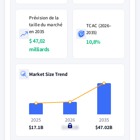
Prévision de la
taille du marché
TCAC (2026–
en 2035
2035)
$ 47,02
10,8%
milliards
Market Size Trend
2025
2026
2035
$17.1B
$18.62B
$47.02B