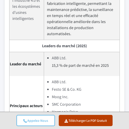
l'Industrie 4.0 et
fabrication intelligente, permettant la
les écosystèmes
maintenance prédictive, la surveillance
d'usines
en temps réel et une efficacité
intelligentes
opérationnelle améliorée dans les
installations de production
automatisées.
Leaders du marché (2025)
ABB Ltd.
Leader du marché
15,3 % de part de marché en 2025
ABB Ltd.
Festo SE & Co. KG
Moog Inc.
SMC Corporation
Principaux acteurs
Harmonic Drive
Part de marché collective des 5
Appelez-Nous
Télécharger Le PDF Gratuit
principaux acteurs : 42,2 % en 2025