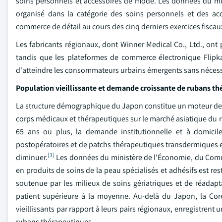
soins personnels et accessoires de mode. Les données du mi
organisé dans la catégorie des soins personnels et des a
commerce de détail au cours des cinq derniers exercices fiscau
Les fabricants régionaux, dont Winner Medical Co., Ltd., ont p
tandis que les plateformes de commerce électronique Flip
d'atteindre les consommateurs urbains émergents sans nécessite
Population vieillissante et demande croissante de rubans t
La structure démographique du Japon constitue un moteur de 
corps médicaux et thérapeutiques sur le marché asiatique du r
65 ans ou plus, la demande institutionnelle et à domicil
postopératoires et de patchs thérapeutiques transdermiques e
[3]
diminuer.
Les données du ministère de l'Économie, du Comm
en produits de soins de la peau spécialisés et adhésifs est re
soutenue par les milieux de soins gériatriques et de réada
patient supérieure à la moyenne. Au-delà du Japon, la Cor
vieillissants par rapport à leurs pairs régionaux, enregistrent
rubans thérapeutiques.