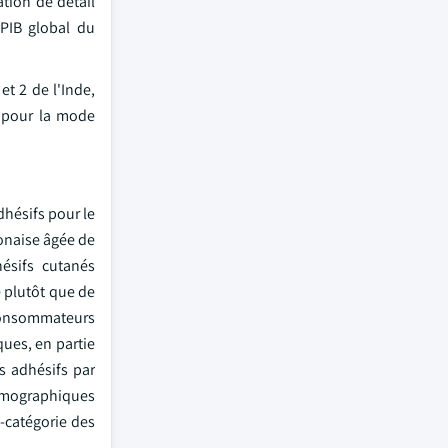
tion de détail
PIB global du
et 2 de l'Inde,
 pour la mode
hésifs pour le
onaise âgée de
ésifs cutanés
 plutôt que de
 consommateurs
ques, en partie
s adhésifs par
démographiques
s-catégorie des