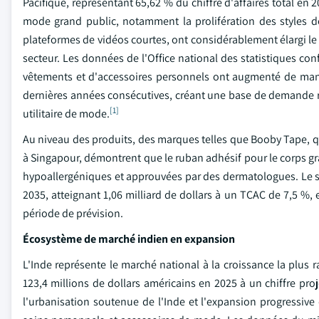
Pacifique, représentant 65,62 % du chiffre d'affaires total en 
mode grand public, notamment la prolifération des styles de
plateformes de vidéos courtes, ont considérablement élargi l
secteur. Les données de l'Office national des statistiques 
vêtements et d'accessoires personnels ont augmenté de man
dernières années consécutives, créant une base de demande ré
[1]
utilitaire de mode.
Au niveau des produits, des marques telles que Booby Tape, qu
à Singapour, démontrent que le ruban adhésif pour le corps g
hypoallergéniques et approuvées par des dermatologues. Le seg
2035, atteignant 1,06 milliard de dollars à un TCAC de 7,5 %, e
période de prévision.
Écosystème de marché indien en expansion
L'Inde représente le marché national à la croissance la plus 
123,4 millions de dollars américains en 2025 à un chiffre proj
l'urbanisation soutenue de l'Inde et l'expansion progressi