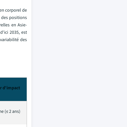
en corporel de
t des positions
elles en Asie-
d'ici 2035, est
ariabilité des
r d'impact
e (≤ 2 ans)