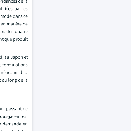
tendances de la
ifiées par les
é mode dans ce
 en matière de
urs des quatre
nt que produit
d, au Japon et
s formulations
méricains d'ici
t au long de la
ion, passant de
sous-jacent est
 la demande en