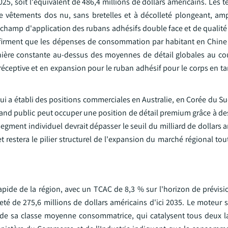
2025, soit l'équivalent de 486,4 millions de dollars américains. Les 
 vêtements dos nu, sans bretelles et à décolleté plongeant, ampl
e champ d'application des rubans adhésifs double face et de qualit
confirment que les dépenses de consommation par habitant en Chine
ière constante au-dessus des moyennes de détail globales au co
ceptive et en expansion pour le ruban adhésif pour le corps en ta
i a établi des positions commerciales en Australie, en Corée du Su
rand public peut occuper une position de détail premium grâce à de
ment individuel devrait dépasser le seuil du milliard de dollars a
t restera le pilier structurel de l'expansion du marché régional tou
rapide de la région, avec un TCAC de 8,3 % sur l'horizon de prévis
eté de 275,6 millions de dollars américains d'ici 2035. Le moteur 
ve de sa classe moyenne consommatrice, qui catalysent tous deux