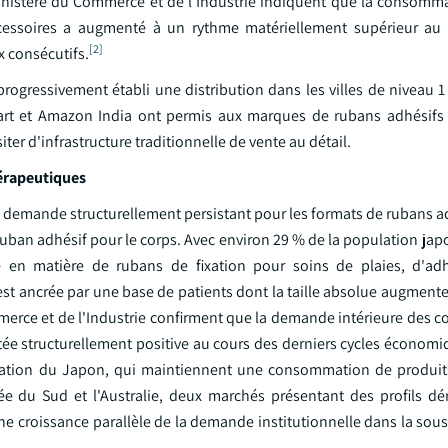
nistère du Commerce et de l'Industrie indiquent que la consomma
ccessoires a augmenté à un rythme matériellement supérieur au 
[2]
x consécutifs.
rogressivement établi une distribution dans les villes de niveau 1 
kart et Amazon India ont permis aux marques de rubans adhésifs
r d'infrastructure traditionnelle de vente au détail.
hérapeutiques
demande structurellement persistant pour les formats de rubans ad
uban adhésif pour le corps. Avec environ 29 % de la population jap
e en matière de rubans de fixation pour soins de plaies, d'adh
st ancrée par une base de patients dont la taille absolue augmente
erce et de l'Industrie confirment que la demande intérieure des
stée structurellement positive au cours des derniers cycles économi
ptation du Japon, qui maintiennent une consommation de produit
ée du Sud et l'Australie, deux marchés présentant des profils 
 une croissance parallèle de la demande institutionnelle dans la sou