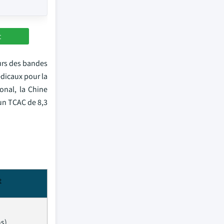
t
eurs des bandes
édicaux pour la
onal, la Chine
 un TCAC de 8,3
t
s)