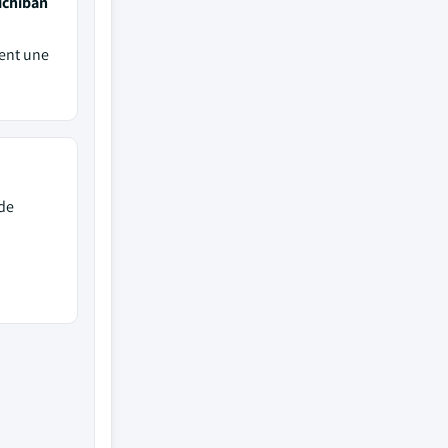
ichiban
ment une
de