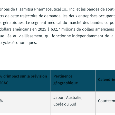
onpas de Hisamitsu Pharmaceutical Co., Inc. et les bandes de souti
ects de cette trajectoire de demande, les deux entreprises occupan
s gériatriques. Le segment médical du marché des bandes corpor
dollars américains en 2025 à 632,7 millions de dollars américains 
 liée au vieillissement, qui fonctionne indépendamment de la v
les cycles économiques.
 % d'impact sur la prévision
Pertinence
Calendrie
TCAC
géographique
Japon, Australie,
 %
Court term
Corée du Sud