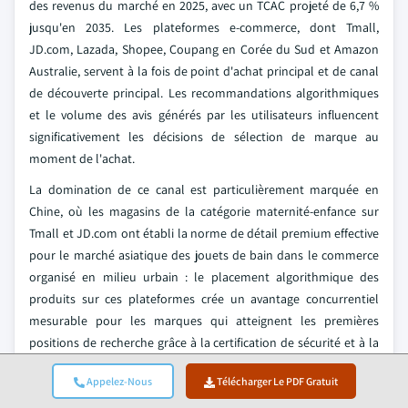
des revenus du marché en 2025, avec un TCAC projeté de 6,7 %
jusqu'en 2035. Les plateformes e-commerce, dont Tmall,
JD.com, Lazada, Shopee, Coupang en Corée du Sud et Amazon
Australie, servent à la fois de point d'achat principal et de canal
de découverte principal. Les recommandations algorithmiques
et le volume des avis générés par les utilisateurs influencent
significativement les décisions de sélection de marque au
moment de l'achat.
La domination de ce canal est particulièrement marquée en
Chine, où les magasins de la catégorie maternité-enfance sur
Tmall et JD.com ont établi la norme de détail premium effective
pour le marché asiatique des jouets de bain dans le commerce
organisé en milieu urbain : le placement algorithmique des
produits sur ces plateformes crée un avantage concurrentiel
mesurable pour les marques qui atteignent les premières
positions de recherche grâce à la certification de sécurité et à la
profondeur des avis vérifiés. Ces dynamiques structurelles
Appelez-Nous
Télécharger Le PDF Gratuit
renforcent l'avantage concurrentiel des acteurs certifiés établis