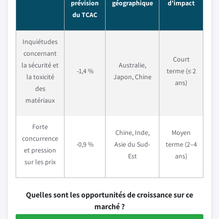
prévision
géographique
d'impact
du TCAC
Inquiétudes
concernant
Court
la sécurité et
Australie,
-1,4 %
terme (≤ 2
la toxicité
Japon, Chine
ans)
des
matériaux
Forte
Chine, Inde,
Moyen
concurrence
-0,9 %
Asie du Sud-
terme (2–4
et pression
Est
ans)
sur les prix
Quelles sont les opportunités de croissance sur ce
marché ?