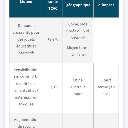
Moteur
sur le
géographique
d'impact
TCAC
Chine, Inde,
Demande
Corée du Sud,
croissante pour
Australie
des jouets
+2,8 %
éducatifs et
Moyen terme
interactifs
(2–4 ans)
Sensibilisation
croissante à la
Chine,
Court
sécurité des
+2,3%
Australie,
terme (≤ 2
enfants et aux
Japon
ans)
matériaux non
toxiques
Augmentation
du revenu