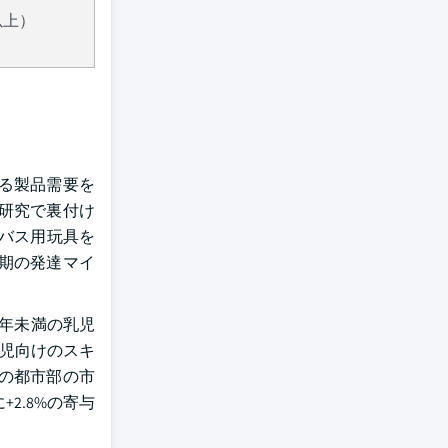
以上）
る製品需要を
研究で裏付け
バス用玩具を
期の発達マイ
年未満の乳児
幼児向けのスキ
の都市部の市
2.8%の寄与