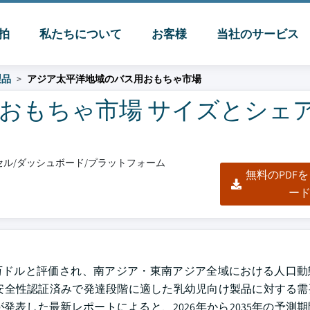
脈拍
私たちについて
お客様
当社のサービス
製品
アジア太平洋地域のバス用おもちゃ市場
おもちゃ市場 サイズとシェ
エクセル/ダッシュボード/プラットフォーム
無料のPDF
ー
980万ドルと評価され、南アジア・東南アジア全域における人口
安全性認証済みで発達段階に適した乳幼児向け製品に対する需
ts Inc.が発表した最新レポートによると、2026年から2035年の予