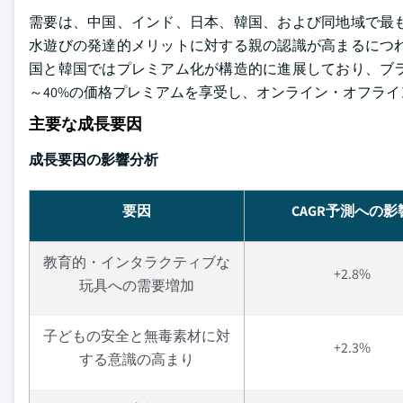
需要は、中国、インド、日本、韓国、および同地域で最
水遊びの発達的メリットに対する親の認識が高まるにつ
国と韓国ではプレミアム化が構造的に進展しており、ブラ
～40%の価格プレミアムを享受し、オンライン・オフラ
主要な成長要因
成長要因の影響分析
要因
CAGR予測への影
教育的・インタラクティブな
+2.8%
玩具への需要増加
子どもの安全と無毒素材に対
+2.3%
する意識の高まり