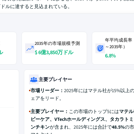
850万ドルに達すると見込まれている。
ト
年平均成長率（
模
2035年の市場規模予測
～2035年）
ル
$ 6億3,850万ドル
6.8%
主要プレイヤー
市場リーダー：
2025年にはマテル社が15%以上
ェアをリード。
主要プレイヤー：
この市場のトップ5には
マテル
ビーケア、VTechホールディングス、タカラト
ンチキン
が含まれ、2025年には合計で
48.5%
の