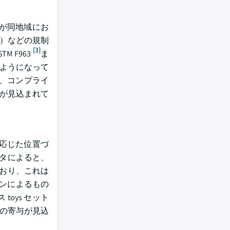
が同地域にお
R）などの規制
[3]
TM F963
ま
るようになって
、コンプライ
与が見込まれて
応じた位置づ
ータによると、
おり、これは
ンによるもの
oys セット
%の寄与が見込