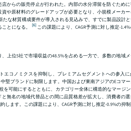
売店からの販売停止が行われた。内部の水分滞留を防ぐために
投資や原材料のグレードアップが必要となり、小規模メーカー
り、新たな材質構成要件が導入される見込みで、すでに製品設計
[6]
ることになる。
この課題により、CAGR予測に対し推定-1.4
おり、上位5社で市場収益の48.5%を占める一方で、多数の地域
トエコノミクスを抑制し、プレミアムセグメントへの参入に
中堅ブランドに制限します。中国および東南アジアのEコマー
比較を可能にするとともに、カテゴリー全体に構造的なマージ
ドと無名の地域代替品との間に品質格差が拡大し、消費者の選
します。この課題により、CAGR予測に対し推定-0.9%の抑