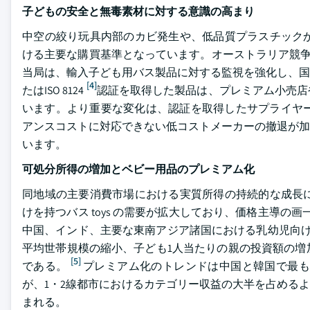
子どもの安全と無毒素材に対する意識の高まり
中空の絞り玩具内部のカビ発生や、低品質プラスチック
ける主要な購買基準となっています。オーストラリア競争・
当局は、輸入子ども用バス製品に対する監視を強化し、国
[4]
たはISO 8124
認証を取得した製品は、プレミアム小売店
います。より重要な変化は、認証を取得したサプライヤー
アンスコストに対応できない低コストメーカーの撤退が加速
います。
可処分所得の増加とベビー用品のプレミアム化
同地域の主要消費市場における実質所得の持続的な成長
けを持つバス toys の需要が拡大しており、価格主導の
中国、インド、主要な東南アジア諸国における乳幼児向け
平均世帯規模の縮小、子ども1人当たりの親の投資額の増
[5]
である。
プレミアム化のトレンドは中国と韓国で最も構
が、1・2線都市におけるカテゴリー収益の大半を占めるよう
まれる。