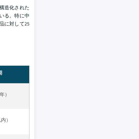
構造化された
いる。特に中
に対して25
期
4年）
以内）