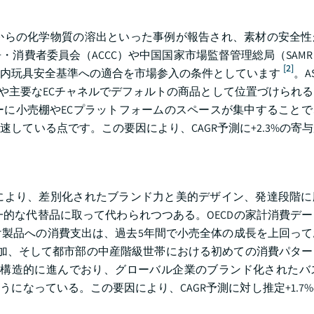
からの化学物質の溶出といった事例が報告され、素材の安全性
消費者委員会（ACCC）や中国国家市場監督管理総局（SAM
[2]
内玩具安全基準への適合を市場参入の条件としています
。AS
や主要なECチャネルでデフォルトの商品として位置づけられ
に小売棚やECプラットフォームのスペースが集中することで
している点です。この要因により、CAGR予測に+2.3%の寄
により、差別化されたブランド力と美的デザイン、発達段階に
画一的な代替品に取って代わられつつある。OECDの家計消費デ
製品への消費支出は、過去5年間で小売全体の成長を上回って
加、そして都市部の中産階級世帯における初めての消費パター
造的に進んでおり、グローバル企業のブランド化されたバス t
になっている。この要因により、CAGR予測に対し推定+1.7