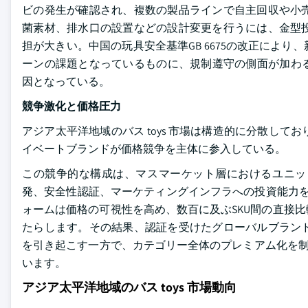
ビの発生が確認され、複数の製品ラインで自主回収や小
菌素材、排水口の設置などの設計変更を行うには、金型
担が大きい。中国の玩具安全基準GB 6675の改正によ
ーンの課題となっているものに、規制遵守の側面が加わ
因となっている。
競争激化と価格圧力
アジア太平洋地域のバス toys 市場は構造的に分散して
イベートブランドが価格競争を主体に参入している。
この競争的な構成は、マスマーケット層におけるユニッ
発、安全性認証、マーケティングインフラへの投資能力を
ォームは価格の可視性を高め、数百に及ぶSKU間の直接
たらします。その結果、認証を受けたグローバルブラン
を引き起こす一方で、カテゴリー全体のプレミアム化を制約
います。
アジア太平洋地域のバス toys 市場動向