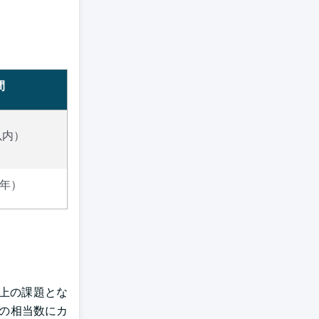
間
以内）
4年）
全上の課題とな
 の相当数にカ