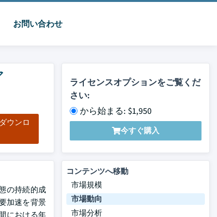
お問い合わせ
ア
ライセンスオプションをご覧くだ
さい:
から始まる: $1,950
をダウンロ
今すぐ購入
ド
コンテンツへ移動
市場規模
動態の持続的成
市場動向
要加速を背景
市場分析
測期間における年