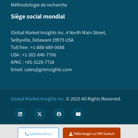
Méthodologie de recherche
Siège social mondial
Global Market Insights Inc. 4 North Main Street,
Selbyville, Delaware 19975 USA
Toll free :
+1-888-689-0688
USA :
+1-302-846-7766
APAC :
+65-3129-7718
Email:
sales@gminsights.com
Global Market Insights Inc.
©
2025
All Rights Reserved.
X
Appelez-Nous
Télécharger Le PDF Gratuit
We use cookies to enhance user experience. (
Privacy Policy
)