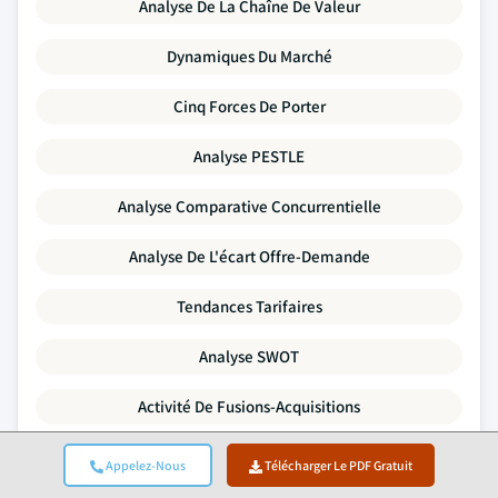
Analyse De La Chaîne De Valeur
Dynamiques Du Marché
Cinq Forces De Porter
Analyse PESTLE
Analyse Comparative Concurrentielle
Analyse De L'écart Offre-Demande
Tendances Tarifaires
Analyse SWOT
Activité De Fusions-Acquisitions
Paysage De L'investissement Et Du Financement
Appelez-Nous
Télécharger Le PDF Gratuit