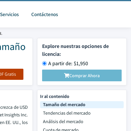
Servicios
Contáctenos
U.
Tamaño
Explore nuestras opciones de
licencia:
A partir de: $1,950
F Gratis
Comprar Ahora
Ir al contenido
Tamaño del mercado
 crezca de USD
Tendencias del mercado
t Insights Inc.
Análisis del mercado
n EE. UU., los
Cuota de mercado