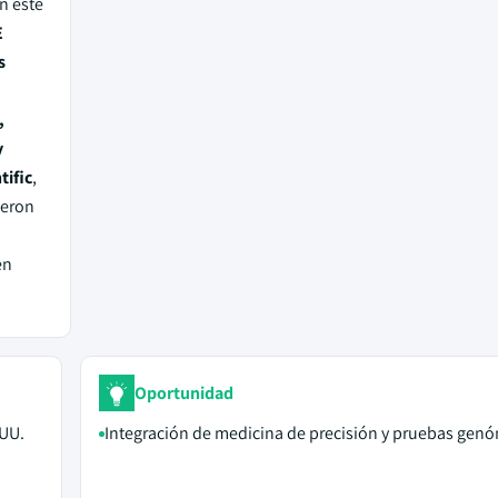
n este
E
s
,
y
tific
,
ieron
en
Oportunidad
.UU.
Integración de medicina de precisión y pruebas gen