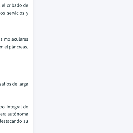
 el cribado de
os servicios y
as moleculares
en el páncreas,
afíos de larga
ro Integral de
manera autónoma
 destacando su