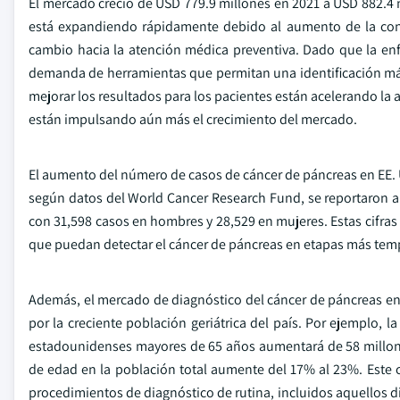
El mercado creció de USD 779.9 millones en 2021 a USD 882.4 
está expandiendo rápidamente debido al aumento de la conci
cambio hacia la atención médica preventiva. Dado que la en
demanda de herramientas que permitan una identificación más t
mejorar los resultados para los pacientes están acelerando la a
están impulsando aún más el crecimiento del mercado.
El aumento del número de casos de cáncer de páncreas en EE. 
según datos del World Cancer Research Fund, se reportaron 
con 31,598 casos en hombres y 28,529 en mujeres. Estas cifra
que puedan detectar el cáncer de páncreas en etapas más temp
Además, el mercado de diagnóstico del cáncer de páncreas e
por la creciente población geriátrica del país. Por ejemplo, 
estadounidenses mayores de 65 años aumentará de 58 millones
de edad en la población total aumente del 17% al 23%. Este
procedimientos de diagnóstico de rutina, incluidos aquellos d