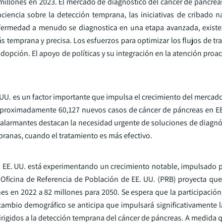
millones en 2023. El mercado de diagnóstico del cáncer de páncreas
encia sobre la detección temprana, las iniciativas de cribado n
fermedad a menudo se diagnostica en una etapa avanzada, existe
emprana y precisa. Los esfuerzos para optimizar los flujos de trab
dopción. El apoyo de políticas y su integración en la atención proac
UU. es un factor importante que impulsa el crecimiento del mercado
aproximadamente 60,127 nuevos casos de cáncer de páncreas en EE
s alarmantes destacan la necesidad urgente de soluciones de diagnó
ranas, cuando el tratamiento es más efectivo.
n EE. UU. está experimentando un crecimiento notable, impulsado 
la Oficina de Referencia de Población de EE. UU. (PRB) proyecta qu
 en 2022 a 82 millones para 2050. Se espera que la participación
 cambio demográfico se anticipa que impulsará significativamente
irigidos a la detección temprana del cáncer de páncreas. A medida 