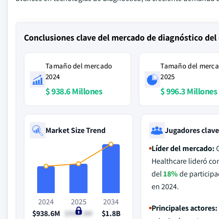
Conclusiones clave del mercado de diagnóstico del
Tamaño del mercado
Tamaño del merc
2024
2025
$ 938.6 Millones
$ 996.3 Millones
Market Size Trend
Jugadores clav
Líder del mercado:
Healthcare lideró c
del
18%
de participa
en 2024.
2024
2025
2034
Principales actores:
$938.6M
$996.3M
$1.8B