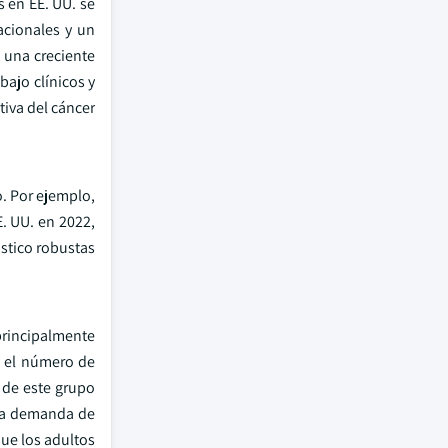
 en EE. UU. se
acionales y un
 una creciente
ajo clínicos y
tiva del cáncer
. Por ejemplo,
. UU. en 2022,
stico robustas
principalmente
e el número de
 de este grupo
 la demanda de
que los adultos