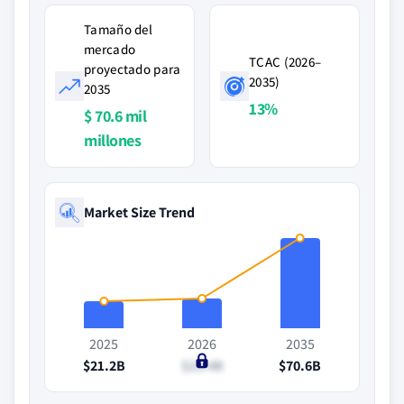
Tamaño del
mercado
TCAC (2026–
proyectado para
2035)
2035
13%
$ 70.6 mil
millones
Market Size Trend
2025
2026
2035
$21.2B
$23.4B
$70.6B