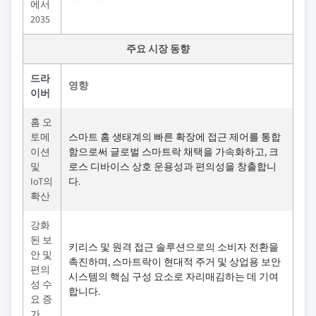
에서
2035
주요 시장 동향
드라
영향
이버
홈 오
토메
스마트 홈 생태계의 빠른 확장에 접근 제어를 통합
이션
함으로써 글로벌 스마트락 채택을 가속화하고, 크
및
로스 디바이스 상호 운용성과 편의성을 창출합니
IoT의
다.
확산
강화
된 보
키리스 및 원격 접근 솔루션으로의 소비자 전환을
안 및
촉진하며, 스마트락이 현대적 주거 및 상업용 보안
편의
시스템의 핵심 구성 요소로 자리매김하는 데 기여
성 수
합니다.
요 증
가