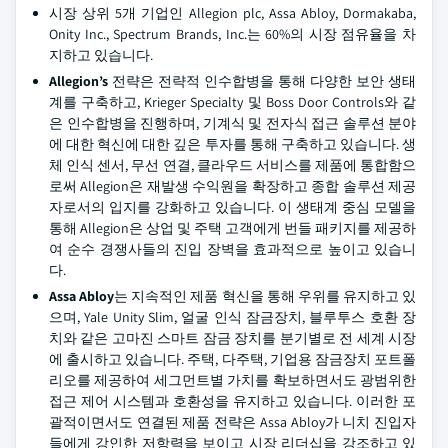
시장 상위 5개 기업인 Allegion plc, Assa Abloy, Dormakaba,
Onity Inc., Spectrum Brands, Inc.는 60%의 시장 점유율을 차
지하고 있습니다.
Allegion’s
전략은 전략적 인수합병을 통해 다양한 보안 생태
계를 구축하고, Krieger Specialty 및 Boss Door Controls와 같
은 인수합병을 진행하며, 기계식 및 전자식 접근 솔루션 분야
에 대한 혁신에 대한 깊은 투자를 통해 구축하고 있습니다. 생
체 인식 센서, 무선 연결, 클라우드 서비스를 제품에 통합함으
로써 Allegion은 재발생 수익원을 확장하고 종합 솔루션 제공
자로서의 입지를 강화하고 있습니다. 이 생태계 중심 모델을
통해 Allegion은 상업 및 주택 고객에게 번들 패키지를 제공하
여 순수 경쟁사들의 진입 장벽을 효과적으로 높이고 있습니
다.
Assa Abloy
는 지속적인 제품 혁신을 통해 우위를 유지하고 있
으며, Yale Unity Slim, 얼굴 인식 잠금장치, 블루투스 호환 장
치와 같은 고마진 스마트 잠금 장치를 분기별로 전 세계 시장
에 출시하고 있습니다. 주택, 다주택, 기업용 잠금장치 포트폴
리오를 제공하여 세그먼트별 가치를 확보하면서도 광범위한
접근 제어 시스템과 호환성을 유지하고 있습니다. 이러한 포
괄적이면서도 연결된 제품 전략은 Assa Abloy가 니치 진입자
들에게 강인한 저항력을 보이고 시장 리더십을 강조하고 있