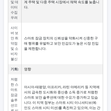
및 데
계 주택 및 다중 주택 시장에서 채택 속도를 늦춥니
이터
다.
수집
우려
사이
버 보
안 취
스마트 잠금 장치의 신뢰성을 약화시켜 신중한 구
약점
매 행위를 유발하고 보안 민감도가 높은 시장 진입
및 소
을 제한합니다.
비자
불신
기회:
영향
저렴
한 스
아시아-태평양, 아프리카, 라틴 아메리카 등 지역에
마트
서의 급속한 도시화와 중산층 소득 증가로 저렴한
잠금
스마트 보안 솔루션에 대한 수요가 증가하고 있습
솔루
니다. 이 지역 정부는 스마트 시티 이니셔티브(예:
션으
인도 스마트 시티 미션)를 촉진하고 있으며, 이는 간
로 신