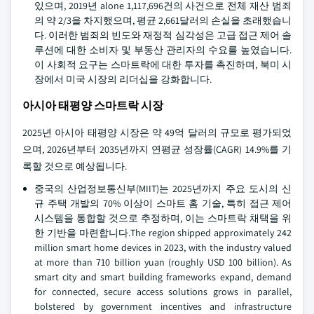
있으며, 2019년 alone 1,117,696건의 사건으로 전체 재산 범죄
의 약 2/3을 차지했으며, 평균 2,661달러의 손실을 초래했습니
다. 이러한 범죄의 빈도와 재정적 심각성은 고급 접근 제어 솔
루션에 대한 소비자 및 부동산 관리자의 수요를 높였습니다.
이 사회적 요구는 스마트락에 대한 투자를 촉진하며, 북미 시
장에서 미국 시장의 리더십을 강화합니다.
아시아 태평양 스마트락 시장
2025년 아시아 태평양 시장은 약 49억 달러의 규모로 평가되었
으며, 2026년부터 2035년까지 연평균 성장률(CAGR) 14.9%를 기
록할 것으로 예상됩니다.
중국의 산업정보통신부(MIIT)는 2025년까지 주요 도시의 신
규 주택 개발의 70% 이상이 스마트 홈 기술, 특히 접근 제어
시스템을 통합할 것으로 추정하며, 이는 스마트락 채택을 위
한 기반을 마련합니다.The region shipped approximately 242
million smart home devices in 2023, with the industry valued
at more than 710 billion yuan (roughly USD 100 billion). As
smart city and smart building frameworks expand, demand
for connected, secure access solutions grows in parallel,
bolstered by government incentives and infrastructure