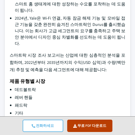
스마트 홈 생태계에 대한 성장하는 수요를 포착하는 데 도움
이 됩니다.
2024년, Yale은 Wi-Fi 연결, 자동 잠금 해제 기능 및 모바일 접
근 기능을 갖춘 완전히 숨겨진 스마트락인 Durus를 출시했습
니다. 이는 회사가 고급 세그먼트의 요구를 충족하고 주택 보
안 분야에서 디자인 중심 차별화를 선도하는 데 도움이 됩니
다.
스마트락 시장 조사 보고서는 산업에 대한 심층적인 분석을 포
함하며, 2022년부터 2035년까지의 수익(USD 십억)과 수량(백만
개) 추정 및 예측을 다음 세그먼트에 대해 제공합니다:
제품 유형별 시장
데드볼트락
레버 핸들
패드락
기타
잠금 해제 메커니즘별 시장
전화하세요
무료 PDF 다운로드
키패드