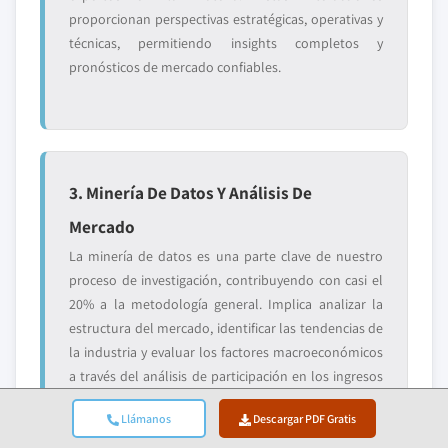
proporcionan perspectivas estratégicas, operativas y
técnicas, permitiendo insights completos y
pronósticos de mercado confiables.
3. Minería De Datos Y Análisis De
Mercado
La minería de datos es una parte clave de nuestro
proceso de investigación, contribuyendo con casi el
20% a la metodología general. Implica analizar la
estructura del mercado, identificar las tendencias de
la industria y evaluar los factores macroeconómicos
a través del análisis de participación en los ingresos
de los principales actores. Los datos relevantes se
Llámanos
Descargar PDF Gratis
recopilan de fuentes pagas y gratuitas para construir