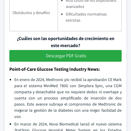
Alto costo de los dispositivos
avanzados
Obstáculos y desafíos
Dificultades normativas
estrictas
¿Cuáles son las oportunidades de crecimiento en
este mercado?
Descargar PDF Gratis
Point-of-Care Glucose Testing Industry News:
En enero de 2024, Medtronic plc recibió la aprobación CE Mark
para el sistema MiniMed 780G con Simplera Sync, una CGM
compacta y desechable que no requiere dedos ni overtape y
cuenta con un proceso simplificado de inserción de dos
pasos. Este avance subraya el compromiso de Medtronic de
mejorar la gestión de la diabetes con una mejor facilidad de
uso.
En marzo de 2024, Nova Biomedical lanzó el nuevo sistema
StatStrip Glucose Hospital Meter System en los Estados