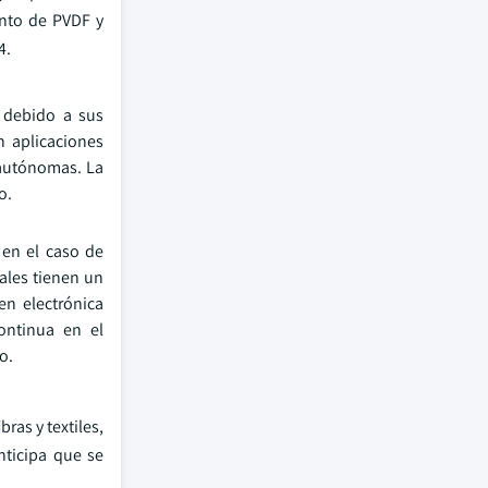
ento de PVDF y
4.
 debido a sus
n aplicaciones
 autónomas. La
o.
 en el caso de
ales tienen un
en electrónica
continua en el
o.
ras y textiles,
nticipa que se