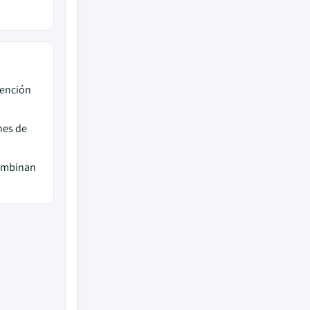
tención
nes de
combinan