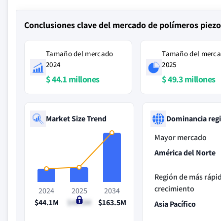
Conclusiones clave del mercado de polímeros piezoe
Tamaño del mercado
Tamaño del merc
2024
2025
$ 44.1 millones
$ 49.3 millones
Market Size Trend
Dominancia reg
Mayor mercado
América del Norte
Región de más rápi
crecimiento
2024
2025
2034
$44.1M
$49.3M
$163.5M
Asia Pacífico