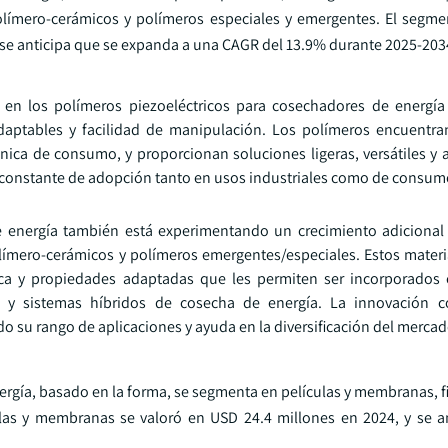
límero-cerámicos y polímeros especiales y emergentes. El segm
y se anticipa que se expanda a una CAGR del 13.9% durante 2025-203
en los polímeros piezoeléctricos para cosechadores de energía
s adaptables y facilidad de manipulación. Los polímeros encuentra
ónica de consumo, y proporcionan soluciones ligeras, versátiles y
l constante de adopción tanto en usos industriales como de consum
e energía también está experimentando un crecimiento adicional
mero-cerámicos y polímeros emergentes/especiales. Estos materi
ca y propiedades adaptadas que les permiten ser incorporados 
ente y sistemas híbridos de cosecha de energía. La innovación 
o su rango de aplicaciones y ayuda en la diversificación del mercad
rgía, basado en la forma, se segmenta en películas y membranas, fib
las y membranas se valoró en USD 24.4 millones en 2024, y se a