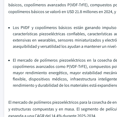
básicos, copolímeros avanzados P(VDF-TrFE), compuestos po
copolímeros básicos se valoró en USD 21.8 millones en 2024, 
Los PVDF y copolímeros básicos están ganando impulso 
características piezoeléctricas confiables, característica
extensivas en wearables, sensores miniaturizados y electr
asequibilidad y versatilidad los ayudan a mantener un nive
El mercado de polímeros piezoeléctricos en la cosecha d
copolímeros avanzados como P(VDF-TrFE), compuestos polí
mayor rendimiento energético, mayor estabilidad mecáni
flexible, dispositivos médicos, infraestructura intelig
rendimiento y durabilidad de los materiales está expandiend
El mercado de polímeros piezoeléctricos para la cosecha de ene
y estructuras compuestas y en masa. El segmento de pelícu
expanda a una CAGR del 14.4% durante 2025-2034.