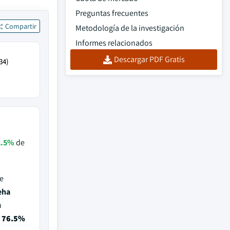
Preguntas frecuentes
Compartir
Metodología de la investigación
Informes relacionados
Descargar PDF Gratis
34)
2.5%
de
e
eha
n
l
76.5%