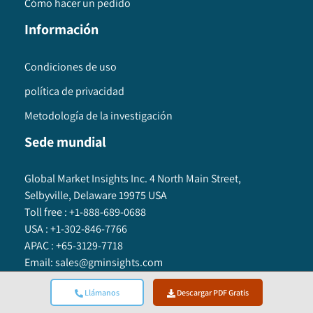
Cómo hacer un pedido
Información
Condiciones de uso
política de privacidad
Metodología de la investigación
Sede mundial
Global Market Insights Inc. 4 North Main Street,
Selbyville, Delaware 19975 USA
Toll free :
+1-888-689-0688
USA :
+1-302-846-7766
APAC :
+65-3129-7718
Email:
sales@gminsights.com
Llámanos
Descargar PDF Gratis