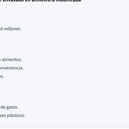
il millones
e alimentos.
onveniencia.
vo.
 de gases.
es plásticos.