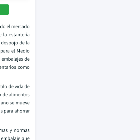
ndo el mercado
 la estantería
 despojo de la
 para el Medio
e embalajes de
entarios como
ilo de vida de
o de alimentos
rbano se mueve
as para ahorrar
rmas y normas
e embalaje que