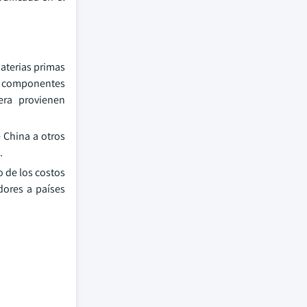
materias primas
s componentes
era provienen
 China a otros
.
o de los costos
dores a países