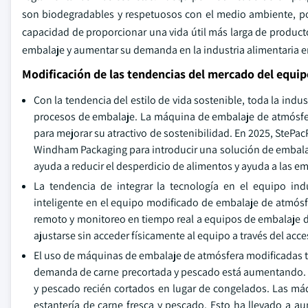
son biodegradables y respetuosos con el medio ambiente, por
capacidad de proporcionar una vida útil más larga de producto
embalaje y aumentar su demanda en la industria alimentaria
Modificación de las tendencias del mercado del equi
Con la tendencia del estilo de vida sostenible, toda la indu
procesos de embalaje. La máquina de embalaje de atmósfer
para mejorar su atractivo de sostenibilidad. En 2025, SteP
Windham Packaging para introducir una solución de embalaj
ayuda a reducir el desperdicio de alimentos y ayuda a las em
La tendencia de integrar la tecnología en el equipo ind
inteligente en el equipo modificado de embalaje de atmósfe
remoto y monitoreo en tiempo real a equipos de embalaje d
ajustarse sin acceder físicamente al equipo a través del acc
El uso de máquinas de embalaje de atmósfera modificadas t
demanda de carne precortada y pescado está aumentando. 
y pescado recién cortados en lugar de congelados. Las máq
estantería de carne fresca y pescado. Esto ha llevado a 