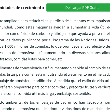
nidades de crecimiento
Descargar PDF Gratis
te ampliada para reducir el desperdicio de alimentos está impulsa
undial. Como estas máquinas ayudan a aumentar la vida útil de
nedor con dióxido de carbono y nitrógeno que ayuda a prevenir el
on los datos publicados por el Programa de las Naciones Unidas
e 1.000 millones de comidas, lo que promueve el uso efectivo d
nvasado de atmósfera está aumentando en diversos sectores alim
frescos, comidas listas para comer, etc.
alimentos de conveniencia está aumentando debido al cambio de est
idas listas para comer está impulsando el crecimiento en el mercad
alaje de atmósfera modificadas. A medida que el estilo de vida u
prefieren prepararse para comer comidas y precortar frutas y verdur
ra comer con vida útil más larga y embalaje sostenible.
acto ambiental de los embalajes de uso único han llevado a no
quetado de atmósfera puede adoptar varios tipos de materiales d