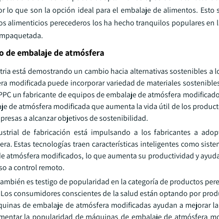
 lo que son la opción ideal para el embalaje de alimentos. Esto 
s alimenticios perecederos los ha hecho tranquilos populares en la
 empaquetada.
po de embalaje de atmósfera
stria está demostrando un cambio hacia alternativas sostenibles a l
a modificada puede incorporar variedad de materiales sostenible
acPPC un fabricante de equipos de embalaje de atmósfera modificado
e de atmósfera modificada que aumenta la vida útil de los product
presas a alcanzar objetivos de sostenibilidad.
ustrial de fabricación está impulsando a los fabricantes a adop
ra. Estas tecnologías traen características inteligentes como sist
e atmósfera modificados, lo que aumenta su productividad y ayuda
eso a control remoto.
ambién es testigo de popularidad en la categoría de productos pe
Los consumidores conscientes de la salud están optando por prod
uinas de embalaje de atmósfera modificadas ayudan a mejorar la v
aumentar la popularidad de máquinas de embalaje de atmósfera mo