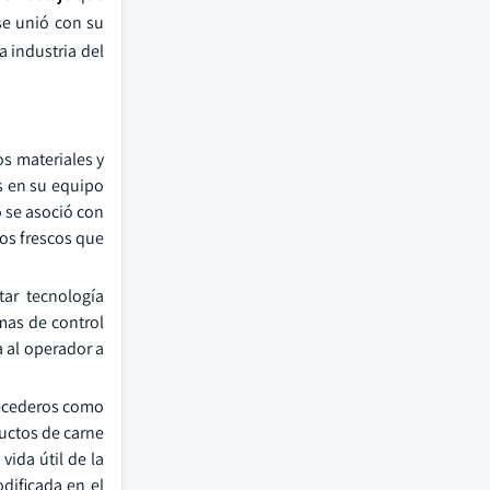
se unió con su
 industria del
os materiales y
s en su equipo
 se asoció con
os frescos que
tar tecnología
emas de control
 al operador a
recederos como
uctos de carne
ida útil de la
dificada en el