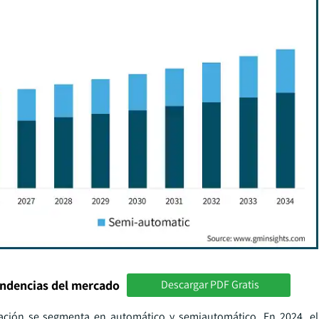
endencias del mercado
Descargar PDF Gratis
ación se segmenta en automático y semiautomático. En 2024, e