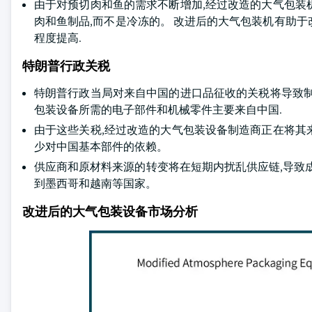
由于对预切肉和鱼的需求不断增加,经过改造的大气包装
肉和鱼制品,而不是冷冻的。 改进后的大气包装机有助
程度提高.
特朗普行政关税
特朗普行政当局对来自中国的进口品征收的关税将导致制
包装设备所需的电子部件和机械零件主要来自中国.
由于这些关税,经过改造的大气包装设备制造商正在将其
少对中国基本部件的依赖。
供应商和原材料来源的转变将在短期内扰乱供应链,导致
到墨西哥和越南等国家。
改进后的大气包装设备市场分析