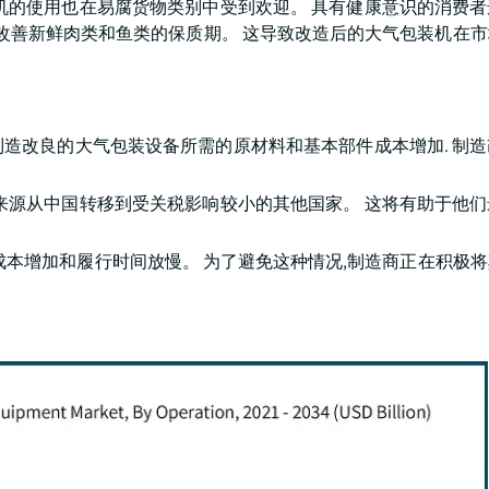
机的使用也在易腐货物类别中受到欢迎。 具有健康意识的消费
于改善新鲜肉类和鱼类的保质期。 这导致改造后的大气包装机在
造改良的大气包装设备所需的原材料和基本部件成本增加. 制
来源从中国转移到受关税影响较小的其他国家。 这将有助于他
成本增加和履行时间放慢。 为了避免这种情况,制造商正在积极