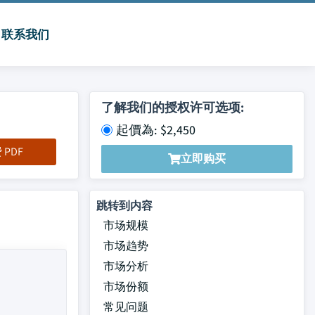
联系我们
了解我们的授权许可选项:
起價為: $2,450
PDF
立即购买
跳转到内容
市场规模
市场趋势
市场分析
市场份额
常见问题