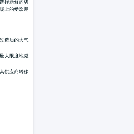
者选择新鲜的切
市场上的受欢迎
造改造后的大气
们最大限度地减
将其供应商转移