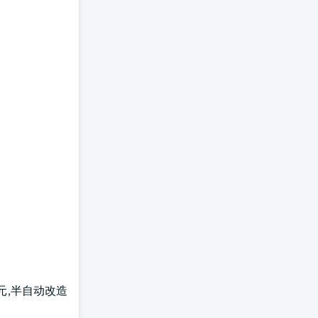
元,半自动改造