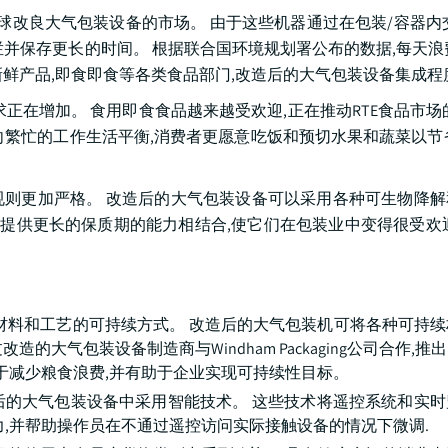
球改良大气包装设备的市场。 由于这些机器通过在包装/容器内
并保存更长的时间。 根据联合国环境规划署公布的数据,每天浪费
,新鲜产品,即食即食等各类食品部门,改造后的大气包装设备集成程
正在增加。 食用即食食品越来越受欢迎,正在推动RTE食品市场
向繁忙的工作生活平衡,消费者更愿意吃饭和预切水果和蔬菜以节
则更加严格。 改造后的大气包装设备可以采用各种可生物降解
品提供更长的保质期的能力相结合,使它们在包装业中变得很受欢
材料和工艺的可持续方式。 改造后的大气包装机可将各种可持
经过改造的大气包装设备制造商与Windham Packaging公司合作,
于减少粮食浪费,并有助于企业实现可持续性目标。
后的大气包装设备中采用智能技术。 这些技术将遥控系统和实时
,并帮助操作员在不通过遥控访问实际接触设备的情况下微调.