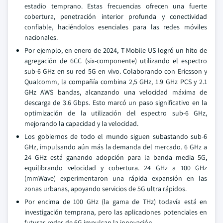
estadio temprano. Estas frecuencias ofrecen una fuerte
cobertura, penetración interior profunda y conectividad
confiable, haciéndolos esenciales para las redes móviles
nacionales.
Por ejemplo, en enero de 2024, T-Mobile US logró un hito de
agregación de 6CC (six-componente) utilizando el espectro
sub-6 GHz en su red 5G en vivo. Colaborando con Ericsson y
Qualcomm, la compañía combina 2,5 GHz, 1.9 GHz PCS y 2.1
GHz AWS bandas, alcanzando una velocidad máxima de
descarga de 3.6 Gbps. Esto marcó un paso significativo en la
optimización de la utilización del espectro sub-6 GHz,
mejorando la capacidad y la velocidad.
Los gobiernos de todo el mundo siguen subastando sub-6
GHz, impulsando aún más la demanda del mercado. 6 GHz a
24 GHz está ganando adopción para la banda media 5G,
equilibrando velocidad y cobertura. 24 GHz a 100 GHz
(mmWave) experimentaron una rápida expansión en las
zonas urbanas, apoyando servicios de 5G ultra rápidos.
Por encima de 100 GHz (la gama de THz) todavía está en
investigación temprana, pero las aplicaciones potenciales en
futuras redes de 6G impulsan la innovación.