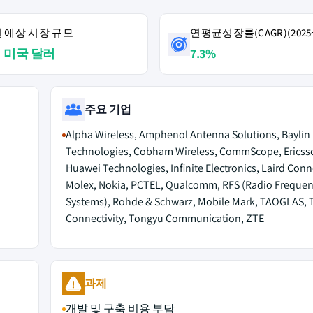
4년 예상 시장 규모
연평균성장률(CAGR)(2025~
억 미국 달러
7.3%
주요 기업
Alpha Wireless, Amphenol Antenna Solutions, Baylin
Technologies, Cobham Wireless, CommScope, Ericss
Huawei Technologies, Infinite Electronics, Laird Conne
Molex, Nokia, PCTEL, Qualcomm, RFS (Radio Freque
Systems), Rohde & Schwarz, Mobile Mark, TAOGLAS, 
Connectivity, Tongyu Communication, ZTE
과제
개발 및 구축 비용 부담