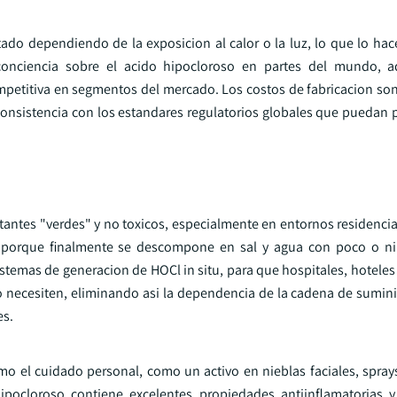
do dependiendo de la exposicion al calor o la luz, lo que lo hace 
e conciencia sobre el acido hipocloroso en partes del mundo, 
petitiva en segmentos del mercado. Los costos de fabricacion son 
consistencia con los estandares regulatorios globales que puedan p
tantes "verdes" y no toxicos, especialmente en entornos residencia
ia porque finalmente se descompone en sal y agua con poco o n
 sistemas de generacion de HOCl in situ, para que hospitales, hotele
necesiten, eliminando asi la dependencia de la cadena de sumini
es.
mo el cuidado personal, como un activo en nieblas faciales, spray
pocloroso contiene excelentes propiedades antiinflamatorias y