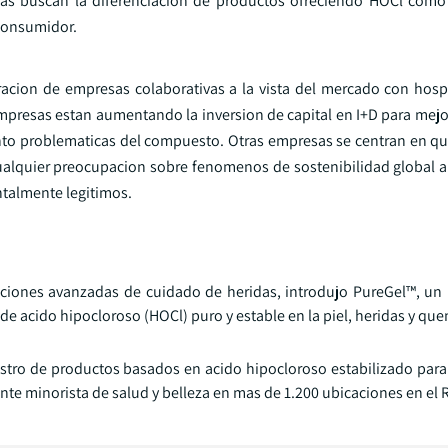
as buscan la diferenciacion de productos ofreciendo HOCl como 
 consumidor.
cion de empresas colaborativas a la vista del mercado con hospit
empresas estan aumentando la inversion de capital en I+D para mejo
iento problematicas del compuesto. Otras empresas se centran en qu
ualquier preocupacion sobre fenomenos de sostenibilidad global a
ntalmente legitimos.
luciones avanzadas de cuidado de heridas, introdujo PureGel™, un
e acido hipocloroso (HOCl) puro y estable en la piel, heridas y qu
stro de productos basados en acido hipocloroso estabilizado para 
ante minorista de salud y belleza en mas de 1.200 ubicaciones en el