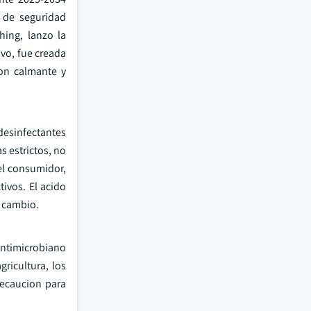
 de seguridad
hing, lanzo la
ivo, fue creada
ion calmante y
esinfectantes
s estrictos, no
el consumidor,
ivos. El acido
e cambio.
antimicrobiano
ricultura, los
recaucion para