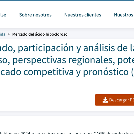
lse
Sobre nosotros
Nuestros clientes
Nuestros 
ida
Mercado del ácido hipocloroso
o, participación y análisis de l
so, perspectivas regionales, pot
cado competitiva y pronóstico 
Descargar PD
otables en 2024 y se estima que crecera a un CAGR decente dura