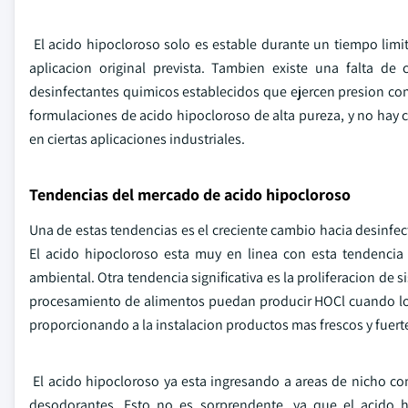
El acido hipocloroso solo es estable durante un tiempo limita
aplicacion original prevista. Tambien existe una falta d
desinfectantes quimicos establecidos que ejercen presion com
formulaciones de acido hipocloroso de alta pureza, y no hay 
en ciertas aplicaciones industriales.
Tendencias del mercado de acido hipocloroso
Una de estas tendencias es el creciente cambio hacia desinfec
El acido hipocloroso esta muy en linea con esta tendenc
ambiental. Otra tendencia significativa es la proliferacion de
procesamiento de alimentos puedan producir HOCl cuando lo 
proporcionando a la instalacion productos mas frescos y fuert
El acido hipocloroso ya esta ingresando a areas de nicho co
desodorantes. Esto no es sorprendente, ya que el acido hi