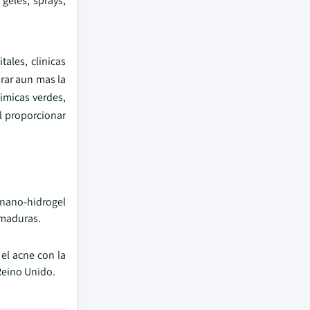
geles, sprays,
ales, clinicas
rar aun mas la
imicas verdes,
l proporcionar
 nano-hidrogel
emaduras.
el acne con la
 Reino Unido.