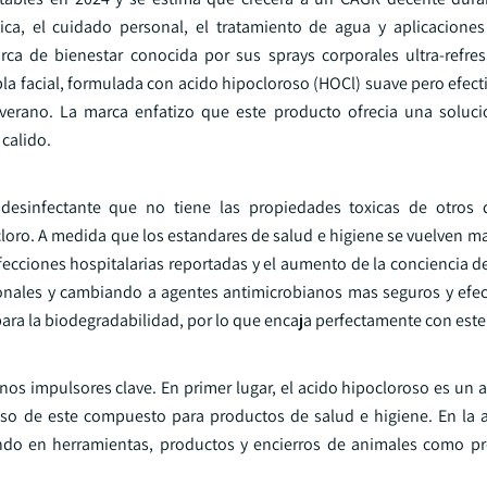
ca, el cuidado personal, el tratamiento de agua y aplicaciones
ca de bienestar conocida por sus sprays corporales ultra-refres
bla facial, formulada con acido hipocloroso (HOCl) suave pero efect
verano. La marca enfatizo que este producto ofrecia una soluc
calido.
desinfectante que no tiene las propiedades toxicas de otros d
loro. A medida que los estandares de salud e higiene se vuelven ma
fecciones hospitalarias reportadas y el aumento de la conciencia d
cionales y cambiando a agentes antimicrobianos mas seguros y efect
 para la biodegradabilidad, por lo que encaja perfectamente con est
os impulsores clave. En primer lugar, el acido hipocloroso es un 
so de este compuesto para productos de salud e higiene. En la ag
ando en herramientas, productos y encierros de animales como p