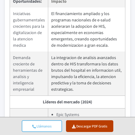
Oportunidades:
Impacto
Iniciativas
El financiamiento ampliado y los
gubernamentales
programas nacionales de e-salud
crecientes para la
aceleraran la adopcion de HIS,
digitalizacion de
especialmente en economias
la atencion
emergentes, creando oportunidades
medica
de modernizacion a gran escala.
Demanda
La integracion de analisis avanzados
creciente de
dentro de HIS transformara los datos
herramientas de
brutos del hospital en informacion util,
analisis y
impulsando la eficiencia, la atencion
inteligencia
predictiva y la toma de decisiones
empresarial
estrategicas.
Líderes del mercado (2024)
Epic Systems
27.3% de participacion en el
Lideres del Mercado
Llámanos
Descargar PDF Gratis
mercado