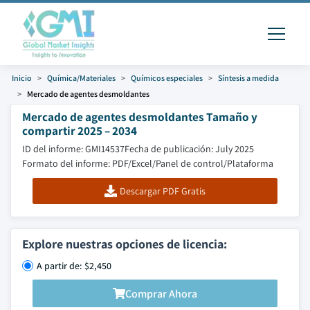
Inicio
Química/Materiales
Químicos especiales
Síntesis a medida
Mercado de agentes desmoldantes
Mercado de agentes desmoldantes Tamaño y
compartir 2025 – 2034
ID del informe: GMI14537
Fecha de publicación: July 2025
Formato del informe: PDF/Excel/Panel de control/Plataforma
Descargar PDF Gratis
Explore nuestras opciones de licencia:
A partir de: $2,450
Comprar Ahora