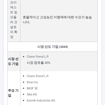
프리
캐스
트 및
모듈
효율적이고 고성능인 이형제에 대한 수요가 높습
러 건
니다.
설로
의 확
장
시장 선도 기업 (2024)
Chem-Trend L.P.
시장 선
시장 점유율 16%
도 기업
Chem-Trend L.P.
Dow Inc.
BASF SE
주요 기
Sika AG
업
Evonik Industries AG