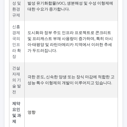
성 및
발성 유기화합물(VOC), 생분해성 및 수성 이형제에
환경
대한 수요가 증가합니다.
규제
신흥
경제
도시화와 정부 주도 인프라 프로젝트로 콘크리트
국의
및 프리캐스트 부재 사용량이 증가하며, 특히 아시
인프
아·태평양 및 라틴아메리카 지역에서 이러한 추세
라 확
가 두드러집니다.
장
건설
자재
극한 온도, 신속한 양생 또는 장식 마감에 적합한 고
의 기
성능·특수 이형제의 개발이 이루어지고 있습니다.
술 발
전
제약
요인
영향
및 과
제