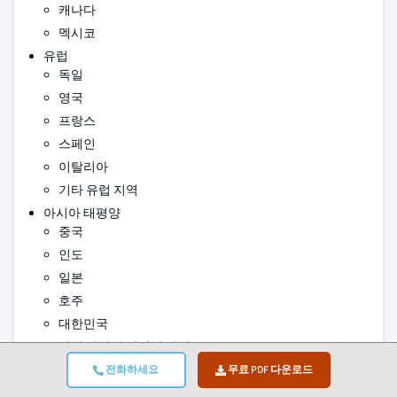
캐나다
멕시코
유럽
독일
영국
프랑스
스페인
이탈리아
기타 유럽 지역
아시아 태평양
중국
인도
일본
호주
대한민국
기타 아시아 태평양 지역
라틴 아메리카
전화하세요
무료 PDF 다운로드
브라질