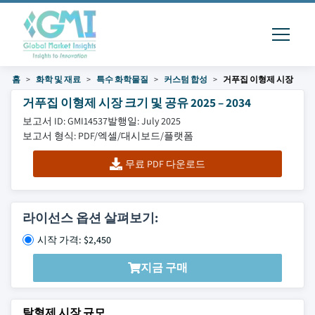
홈
화학 및 재료
특수 화학물질
커스텀 합성
거푸집 이형제 시장
거푸집 이형제 시장 크기 및 공유 2025 – 2034
보고서 ID: GMI14537
발행일: July 2025
보고서 형식: PDF/엑셀/대시보드/플랫폼
무료 PDF 다운로드
라이선스 옵션 살펴보기:
시작 가격: $2,450
지금 구매
탈형제 시장 규모