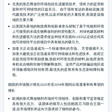
北美的形态释放剂市场包括先进建筑技术、强有力的监管框
架和对可持续性的日益关注。 由于现有发达的基础设施,现
代建筑技术的广泛使用,以及对研发的大量投资,美国是该领
域的主要力量.
以美国为基地的制造商和创新者牵头研制了基于性能和环境
上可接受的水或生物释放剂的特异性配方。 对绿色建筑材料
和先进建筑方法的需求使这种技术在面向LEED认证或任何其
他可持续性平台的项目中具有相当的吸引力。
加拿大正在迅速成为一个快速增长的市场。 尽管规模不大,
加拿大建筑业正在迅速采用可持续做法和先进技术。 政府正
在提供指导和奖励措施,鼓励对环境负责的材料,如低挥发性
有机化合物和生物可降解释放剂。 这些产品对较偏远地区或
环境敏感地区特别有用,最优先的是将所有生态影响降到最
低。
德国的市场预计将在2025年至2034年期间出现显著和有希望的
增长
欧洲的形式释放物剂市场对可持续性、创新和遵守监管规定
具有很大压力。 该团体的领导人包括德国,它与联合王国一
道,在市场增长和走向方面承担了独特的参与。