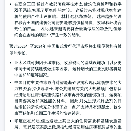
在联合王国,通过有效部署数字技术,如建筑信息模型和数字
双子系统,实现了更智能的建设。 这反过来将对现代智能建
筑的使用产生上述影响。
材料,包括释放剂。 越来越多的设
在联合王国的建筑公司需要能够提供精确度、效率和环境合
规性的产品。 因此,越来越需要符合最新做法的释放剂,但最
终会在困难的项目中产生一致的结果。
预计2025年至2034年,中国形式发行代理市场将出现显著和有希
望的增长。
亚太区域可归因于城市化、政府资助的基础设施项目以及更
倾向于可持续建筑做法等因素。 这种增长的主要贡献者将是
中国和印度等国家。
中国目前主要依靠政府对智能基础设施和现代建筑技术的大
力投资,保持快速增长. 与公共建筑有关的大规模项目包括从
经济适用住房到高速铁路和城市再开发的连锁项目。 这类项
目需要高效和高性能的材料。 因此,对先进形式释放剂的日
益增长的需求就充分体现了这一点,即支持具有混凝土、较少
表面缺陷和长期工作生活的快速铸造。
印度正在兴起,但迅速赶上其巨大的住房需要和基础设施发
展。 现代建筑实践是政府推动经济适用住房和智慧城市的重