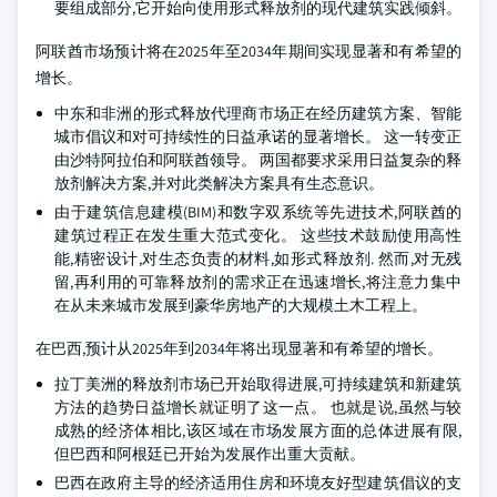
要组成部分,它开始向使用形式释放剂的现代建筑实践倾斜。
阿联酋市场预计将在2025年至2034年期间实现显著和有希望的
增长。
中东和非洲的形式释放代理商市场正在经历建筑方案、智能
城市倡议和对可持续性的日益承诺的显著增长。 这一转变正
由沙特阿拉伯和阿联酋领导。 两国都要求采用日益复杂的释
放剂解决方案,并对此类解决方案具有生态意识。
由于建筑信息建模(BIM)和数字双系统等先进技术,阿联酋的
建筑过程正在发生重大范式变化。 这些技术鼓励使用高性
能,精密设计,对生态负责的材料,如形式释放剂. 然而,对无残
留,再利用的可靠释放剂的需求正在迅速增长,将注意力集中
在从未来城市发展到豪华房地产的大规模土木工程上。
在巴西,预计从2025年到2034年将出现显著和有希望的增长。
拉丁美洲的释放剂市场已开始取得进展,可持续建筑和新建筑
方法的趋势日益增长就证明了这一点。 也就是说,虽然与较
成熟的经济体相比,该区域在市场发展方面的总体进展有限,
但巴西和阿根廷已开始为发展作出重大贡献。
巴西在政府主导的经济适用住房和环境友好型建筑倡议的支