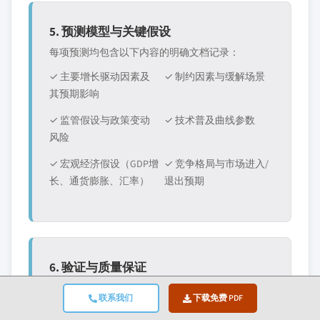
5. 预测模型与关键假设
每项预测均包含以下内容的明确文档记录：
✓ 主要增长驱动因素及
✓ 制约因素与缓解场景
其预期影响
✓ 监管假设与政策变动
✓ 技术普及曲线参数
风险
✓ 宏观经济假设（GDP增
✓ 竞争格局与市场进入/
长、通货膨胀、汇率）
退出预期
6. 验证与质量保证
最终阶段涉及人工验证，领域专家对筛选后的数据
联系我们
下载免费 PDF
进行手动审查，以发现自动化系统可能遗漏的细微