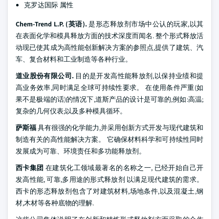
克罗达国际 属性
Chem-Trend L.P. (英语).
是形态释放剂市场中公认的玩家,以其
在表面化学和模具释放方面的技术深度而闻名. 整个形式释放活
动现已使其成为高性能创新解决方案的参照点,提供了建筑、汽
车、复合材料和工业制造等各种行业。
道业股份有限公司.
目的是开发高性能释放剂,以保持业绩和提
高业务效率,同时满足全球可持续性要求。 在使用条件严重(如
果不是极端的话)的情况下,道斯产品的设计是可靠的,例如:高温;
复杂的几何仪表;以及多种模具循环。
萨斯福
具有很强的化学能力,并采用创新方式开发与现代建筑和
制造有关的高性能解决方案。 它确保材料科学和可持续性同时
发展成为可靠、环境责任和多功能释放剂。
西卡集团
在建筑化工领域最著名的名称之一, 已经开始自己开
发高性能, 可靠,多用途的形式释放剂 以满足现代建筑的需求。
西卡的形态释放剂包含了对建筑材料,场地条件,以及混凝土,钢
材,木材等各种底物的理解.