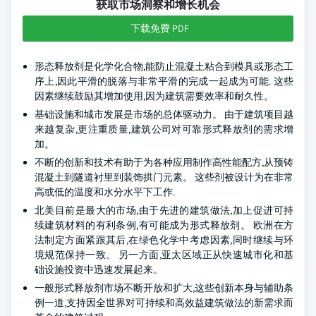
获取市场洞察和增长机会
下载免费 PDF
形态释放剂是化学化合物,能防止混凝土粘合到模具或形态工
序上,因此平滑的脱落与非常平滑的完成一起成为可能. 这些
因素继续鼓励其增加使用,因为建筑需要效率和耐久性。
基础设施和城市发展是市场的总体驱动力。 由于建筑项目越
来越复杂,更注重质量,建筑公司对可靠形式释放剂的需求增
加。
不断的创新和技术有助于为各种应用制作高性能配方,从预铸
混凝土到隧道衬里到装饰拱门元素。 这些剂被设计为在非常
高或低的温度和水分水平下工作.
北美目前是最大的市场,由于先进的建筑做法,加上促进可持
续建筑材料的有利条例,有可能成为形式释放剂。 欧洲在方
法制定方面紧跟其后,在绿色化学中考虑因素,同时继续与环
境规范保持一致。 另一方面,亚太区域正从快速城市化和基
础设施投资中迅速发展起来。
一般形式释放剂市场不断开放和扩大,这些创新本身与辅助条
例一道,支持因全世界对可持续和高效益建筑做法的新需求而