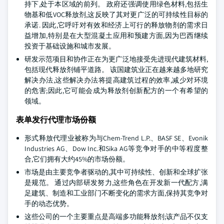
持下,处于本区域的前列。 政府还强调使用绿色材料,包括生
物基和低VOC释放剂,这反映了其对更广泛的可持续性目标的
承诺. 因此,它呼吁对有效和经济上可行的释放物剂的需求日
益增加,特别是在大型混凝土应用和预建方面,因为巴西继续
投资于基础设施和城市发展。
研发示范项目和协作正在为更广泛地接受先进现代建筑材料,
包括现代释放剂铺平道路。 该国建筑业正在越来越多地研究
解决办法,这些解决办法将提高建筑过程的效率,减少对环境
的危害;因此,它可能会成为释放剂创新配方的一个有希望的
领域。
表单发行代理市场份额
形式释放代理业被称为与Chem-Trend L.P.、BASF SE、Evonik
Industries AG、Dow Inc.和Sika AG等竞争对手的中等程度整
合,它们拥有大约45%的市场份额。
市场是由主要竞争者驱动的,其中可持续性、创新和全球扩张
是规范。 通过内部研发努力,这些角色在开发新一代配方,满
足建筑、制造和工业部门不断变化的需求方面,保持其竞争对
手的动态优势。
这些公司的一个主要重点是高端多功能释放剂;该产品不仅支