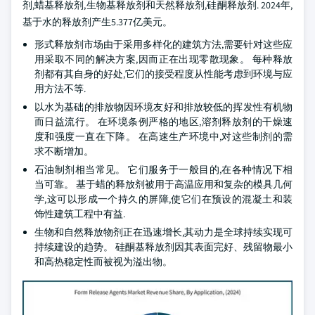
剂,蜡基释放剂,生物基释放剂和天然释放剂,硅酮释放剂. 2024年,
基于水的释放剂产生5.377亿美元。
形式释放剂市场由于采用多样化的建筑方法,需要针对这些应
用采取不同的解决方案,因而正在出现零散现象。 每种释放
剂都有其自身的好处,它们的接受程度从性能考虑到环境与应
用方法不等.
以水为基础的排放物因环境友好和排放较低的挥发性有机物
而日益流行。 在环境条例严格的地区,溶剂释放剂的干燥速
度和强度一直在下降。 在高速生产环境中,对这些制剂的需
求不断增加。
石油制剂相当常见。 它们服务于一般目的,在各种情况下相
当可靠。 基于蜡的释放剂被用于高温应用和复杂的模具几何
学,这可以形成一个持久的屏障,使它们在预设的混凝土和装
饰性建筑工程中有益.
生物和自然释放物剂正在迅速增长,其动力是全球持续实现可
持续建设的趋势。 硅酮基释放剂因其表面完好、残留物最小
和高热稳定性而被视为溢出物。