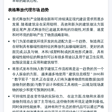
革命的建筑过程。
表格释放代理市场 趋势
形式释放剂产业随着创新和可持续满足现代建设需求而逐步
发展. 随着建筑业在采用聪明、高效和新兴的建筑做法方面
接近尾声,形式释放剂已超越其单纯的功能性,对质量、速度
和对环境的影响产生了物质战略影响。
专门为某些建筑环境开发的先进配方是一个趋势。 制造商正
在研制具有极端性能特征的释放剂,如极端耐温性、更好的表
面完成,以及与钢、木和/或塑料制成的其他形式兼容。 具有
极端性能特征的释放剂可以有很多用途以及用于超卫生应用,
如预设混凝土应用和建筑细节.
将形式发布剂纳入数字建筑工作流程将是这一趋势的另一个
令人振奋的方面。 越来越多地使用 " 建筑信息模型 " (BIM)和
" 数字双子 " 技术,正在促使人们有兴趣将物质性能数据(如排
放物剂的数据)与数字设计和模拟工具相统一,以规划现场废
物的较少和更可预测的结果。
可持续性是改变市场的实际动力。 在这方面,生物和水基排
放物剂现在占据了主导地位,这些物剂将环境足迹降到最低,
同时保持性能效率。 这种有利于生态的替代品可以通过严格