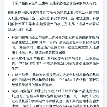
非常严格的安全和卫生标准,通常必须是食品级的和无毒的。
根据最终用途,形式释放剂市场分为建筑工业,汽车工业,航空航
天工业,消费品工业,工业制造,食品和饮料工业. 建筑业由于释放
剂的特性而主导市场,如混凝土的改进完成,防止混凝土粘着成
型,减少模具损坏.
释放剂在将混凝土与造型工作分开方面发挥着关键的作用,特
别是在建筑工程中,其中一项财产是表面质量和模具的持续时
间。 释放剂对于在现场产生效力和一致性至关重要,无论是
用于预装元素、隧道还是装饰性完成
在汽车领域,生产橡胶、塑料或复合材料的模具、工业释放
剂。 它们的行动有利于清洁分离,减少缺陷,并促成快速循环
生产。
在航空航天中,释放剂必须按照与先进复合材料相吻合的热稳
定性的清洁性规格和要求制造。 它们成为生产结构、面板和
绝缘系统部件的潜在候选者。
例如,消费品工业通过制作程序对日常用户的产品使用放行
剂,这可以包括从家用物品到包装物品的一切。 然而,工业制
造在从机器部件到电气部件以及这一类工具的使用中占很大
比例。 为汽车应用设计的释放剂在高压或高温条件下必须表