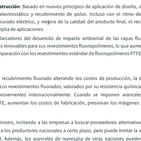
strucción
: Basado en nuevos principios de aplicación de diseño, 
lectrostático y recubrimiento de polvo. Incluso con el ritmo d
rado eléctrico, y mejora de la calidad del producto final, el re
plia de aplicaciones.
Marcadores del desarrollo de impacto ambiental de las capas f
os renovables para sus revestimientos fluoropolímeros, lo que aume
mparación con los revestimientos estándar de fluoropolímeros PTFE
 recubrimiento fluorado alterando los costos de producción, la 
Los revestimientos fluorados, valorados por su resistencia química
rovenientes internacionalmente. Cuando se imponen arancele
FE, aumentan los costos de fabricación, presionan los márgenes
istro, incitando a las empresas a buscar proveedores alternativo
a los productores nacionales a corto plazo, pero puede limitar la 
. Además, los aranceles de represalia de otras naciones pueden 