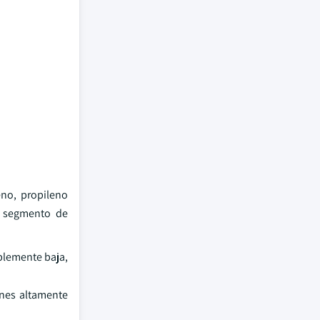
eno, propileno
 El segmento de
íblemente baja,
ones altamente