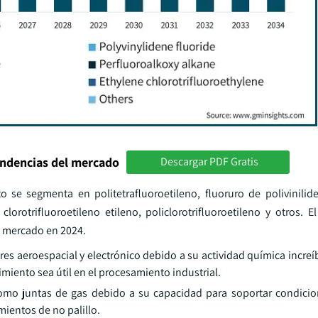
endencias del mercado
Descargar PDF Gratis
o se segmenta en politetrafluoroetileno, fluoruro de polivinilid
 clorotrifluoroetileno etileno, policlorotrifluoroetileno y otros.
e mercado en 2024.
ores aeroespacial y electrónico debido a su actividad química incre
imiento sea útil en el procesamiento industrial.
como juntas de gas debido a su capacidad para soportar condici
mientos de no palillo.