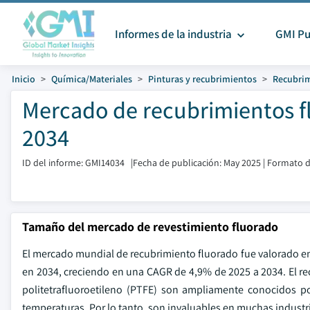
Informes de la industria
GMI Pu
Inicio
Química/Materiales
Pinturas y recubrimientos
Recubrim
Mercado de recubrimientos f
2034
ID del informe: GMI14034
|
Fecha de publicación: May 2025
|
Formato d
Tamaño del mercado de revestimiento fluorado
El mercado mundial de recubrimiento fluorado fue valorado en 
en 2034, creciendo en una CAGR de 4,9% de 2025 a 2034. El r
politetrafluoroetileno (PTFE) son ampliamente conocidos por
temperaturas. Por lo tanto, son invaluables en muchas industria