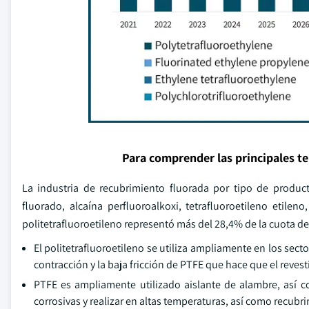
Para comprender las principales t
La industria de recubrimiento fluorada por tipo de product
fluorado, alcaína perfluoroalkoxi, tetrafluoroetileno etileno,
politetrafluoroetileno representó más del 28,4% de la cuota d
El politetrafluoroetileno se utiliza ampliamente en los sect
contracción y la baja fricción de PTFE que hace que el revest
PTFE es ampliamente utilizado aislante de alambre, así 
corrosivas y realizar en altas temperaturas, así como recubri