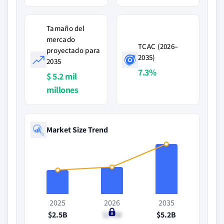
Tamaño del
mercado
TCAC (2026–
proyectado para
2035)
2035
7.3%
$ 5.2 mil
millones
Market Size Trend
2025
2026
2035
$2.5B
$2.8B
$5.2B