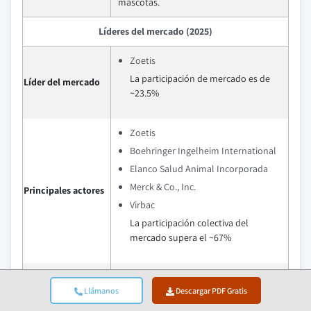
mascotas.
Líderes del mercado (2025)
Zoetis
La participación de mercado es de
Líder del mercado
~23.5%
Zoetis
Boehringer Ingelheim International
Elanco Salud Animal Incorporada
Merck & Co., Inc.
Principales actores
Virbac
La participación colectiva del
mercado supera el ~67%
Zoetis mantiene una fuerte ventaja
competitiva gracias a su extenso
Llámanos
Descargar PDF Gratis
portafolio de vacunas para animales