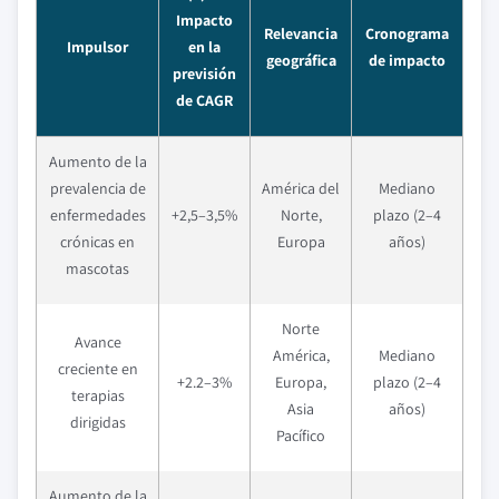
Impacto
Relevancia
Cronograma
Impulsor
en la
geográfica
de impacto
previsión
de CAGR
Aumento de la
prevalencia de
América del
Mediano
enfermedades
+2,5–3,5%
Norte,
plazo (2–4
crónicas en
Europa
años)
mascotas
Norte
Avance
América,
Mediano
creciente en
+2.2–3%
Europa,
plazo (2–4
terapias
Asia
años)
dirigidas
Pacífico
Aumento de la