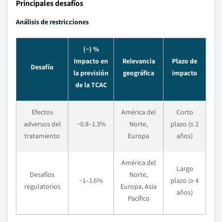
Principales desafíos
Análisis de restricciones
(~) %
Impacto en
Relevancia
Plazo de
Desafío
la previsión
geográfica
impacto
de la TCAC
Efectos
América del
Corto
adversos del
−0.8–1.3%
Norte,
plazo (≤ 2
tratamiento
Europa
años)
América del
Largo
Desafíos
Norte,
−1–1.6%
plazo (≥ 4
regulatorios
Europa, Asia
años)
Pacífico