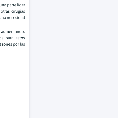
una parte líder
otras cirugías
 una necesidad
tá aumentando.
os para estos
razones por las