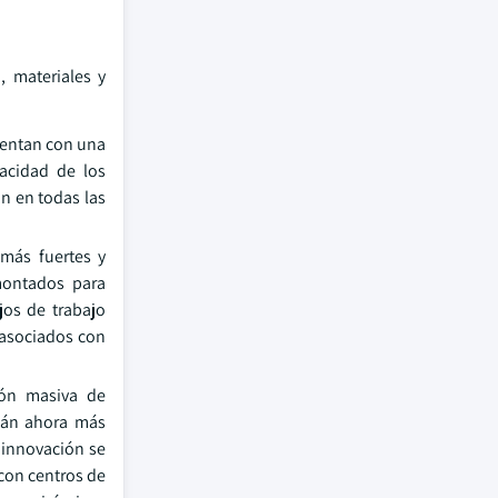
, materiales y
uentan con una
acidad de los
n en todas las
más fuertes y
montados para
ujos de trabajo
 asociados con
ión masiva de
stán ahora más
e innovación se
 con centros de