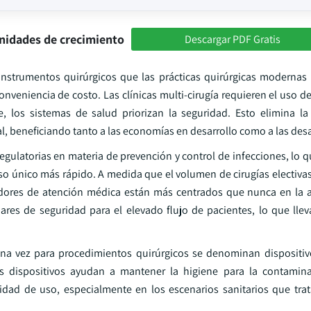
nidades de crecimiento
Descargar PDF Gratis
 instrumentos quirúrgicos que las prácticas quirúrgicas modernas 
onveniencia de costo. Las clínicas multi-cirugía requieren el uso 
 los sistemas de salud priorizan la seguridad. Esto elimina l
al, beneficiando tanto a las economías en desarrollo como a las desa
regulatorias en materia de prevención y control de infecciones, lo
o único más rápido. A medida que el volumen de cirugías electivas 
dores de atención médica están más centrados que nunca en la 
es de seguridad para el elevado flujo de pacientes, lo que llev
una vez para procedimientos quirúrgicos se denominan dispositiv
s dispositivos ayudan a mantener la higiene para la contamina
lidad de uso, especialmente en los escenarios sanitarios que trat