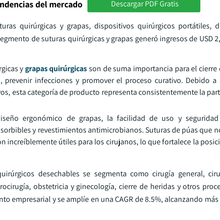
endencias del mercado
Descargar PDF Gratis
s quirúrgicas y grapas, dispositivos quirúrgicos portátiles, d
segmento de suturas quirúrgicas y grapas generó ingresos de USD 2,
rgicas y
grapas quirúrgicas
son de suma importancia para el cierre 
o, prevenir infecciones y promover el proceso curativo. Debido a 
s, esta categoría de producto representa consistentemente la parte
iseño ergonómico de grapas, la facilidad de uso y segurida
sorbibles y revestimientos antimicrobianos. Suturas de púas que n
n increíblemente útiles para los cirujanos, lo que fortalece la pos
uirúrgicos desechables se segmenta como cirugía general, cirug
urocirugía, obstetricia y ginecología, cierre de heridas y otros pro
ento empresarial y se amplíe en una CAGR de 8.5%, alcanzando más 