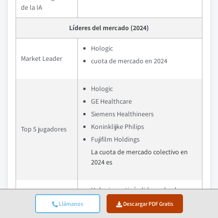
de la IA
Líderes del mercado (2024)
Hologic
Market Leader
cuota de mercado en 2024
Hologic
GE Healthcare
Siemens Healthineers
Koninklijke Philips
Top 5 jugadores
Fujifilm Holdings
La cuota de mercado colectivo en
2024 es
Hologic continúa liderando el
mercado de mamografía digital
Llámanos
Descargar PDF Gratis
centrándose en plataformas de