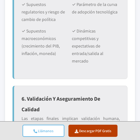
✓ Supuestos
✓ Parámetro de la curva
regulatorios y riesgo de
de adopción tecnológica
cambio de política
✓ Supuestos
✓ Dinámicas
macroeconómicos
competitivas y
(crecimiento del PIB,
expectativas de
inflación, moneda)
entrada/salida al
mercado
6. Validación Y Aseguramiento De
Calidad
Las etapas finales implican validación humana,
donde expertos del dominio revisan manualmente
Llámanos
Descargar PDF Gratis
los datos filtrados para identificar matices y errores