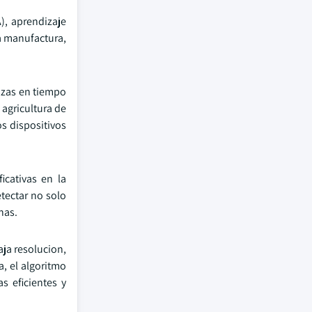
A), aprendizaje
a manufactura,
nazas en tiempo
 agricultura de
os dispositivos
icativas en la
tectar no solo
nas.
aja resolucion,
a, el algoritmo
 eficientes y