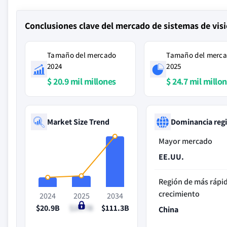
Conclusiones clave del mercado de sistemas de vi
Tamaño del mercado
Tamaño del merc
2024
2025
$ 20.9 mil millones
$ 24.7 mil millo
Market Size Trend
Dominancia reg
Mayor mercado
EE.UU.
Región de más rápi
crecimiento
2024
2025
2034
$20.9B
$24.7B
$111.3B
China