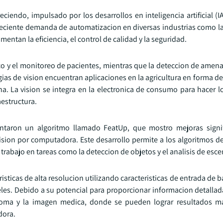
iendo, impulsado por los desarrollos en inteligencia artificial (I
creciente demanda de automatizacion en diversas industrias como l
mentan la eficiencia, el control de calidad y la seguridad.
stico y el monitoreo de pacientes, mientras que la deteccion de ame
ogias de vision encuentran aplicaciones en la agricultura en forma de
na. La vision se integra en la electronica de consumo para hacer l
aestructura.
ntaron un algoritmo llamado FeatUp, que mostro mejoras signif
sion por computadora. Este desarrollo permite a los algoritmos de
 trabajo en tareas como la deteccion de objetos y el analisis de esce
ticas de alta resolucion utilizando caracteristicas de entrada de b
xeles. Debido a su potencial para proporcionar informacion detallad
oma y la imagen medica, donde se pueden lograr resultados mas
dora.