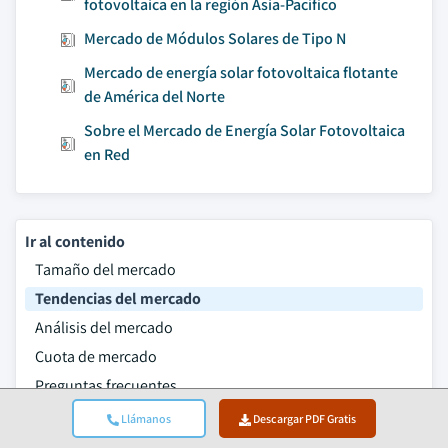
fotovoltaica en la región Asia-Pacífico
Mercado de Módulos Solares de Tipo N
Mercado de energía solar fotovoltaica flotante
de América del Norte
Sobre el Mercado de Energía Solar Fotovoltaica
en Red
Ir al contenido
Tamaño del mercado
Tendencias del mercado
Análisis del mercado
Cuota de mercado
Preguntas frecuentes
Metodología de la investigación
Llámanos
Descargar PDF Gratis
Informes relacionados