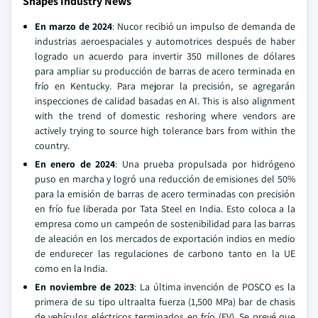
Shapes Industry News
En marzo de 2024
: Nucor recibió un impulso de demanda de
industrias aeroespaciales y automotrices después de haber
logrado un acuerdo para invertir 350 millones de dólares
para ampliar su producción de barras de acero terminada en
frío en Kentucky. Para mejorar la precisión, se agregarán
inspecciones de calidad basadas en AI. This is also alignment
with the trend of domestic reshoring where vendors are
actively trying to source high tolerance bars from within the
country.
En enero de 2024
: Una prueba propulsada por hidrógeno
puso en marcha y logró una reducción de emisiones del 50%
para la emisión de barras de acero terminadas con precisión
en frío fue liberada por Tata Steel en India. Esto coloca a la
empresa como un campeón de sostenibilidad para las barras
de aleación en los mercados de exportación indios en medio
de endurecer las regulaciones de carbono tanto en la UE
como en la India.
En noviembre de 2023
: La última invención de POSCO es la
primera de su tipo ultraalta fuerza (1,500 MPa) bar de chasis
de vehículos eléctricos terminados en frío (EV). Se prevé que