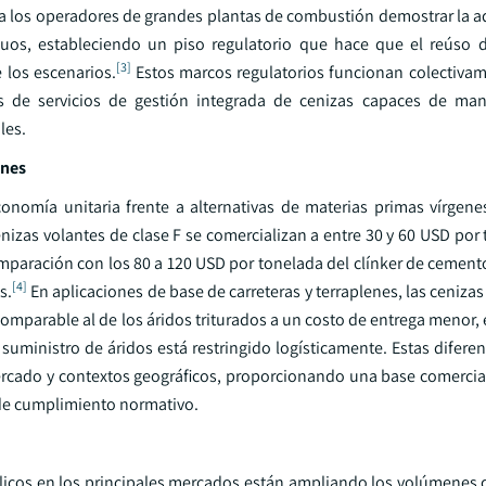
e a los operadores de grandes plantas de combustión demostrar la a
duos, estableciendo un piso regulatorio que hace que el reúso 
[3]
 los escenarios.
Estos marcos regulatorios funcionan colectiv
s de servicios de gestión integrada de cenizas capaces de mane
les.
enes
onomía unitaria frente a alternativas de materias primas vírgene
nizas volantes de clase F se comercializan a entre 30 y 60 USD por
paración con los 80 a 120 USD por tonelada del clínker de cement
[4]
s.
En aplicaciones de base de carreteras y terraplenes, las cenizas
omparable al de los áridos triturados a un costo de entrega menor,
suministro de áridos está restringido logísticamente. Estas difere
ercado y contextos geográficos, proporcionando una base comercial
de cumplimiento normativo.
licos en los principales mercados están ampliando los volúmenes 