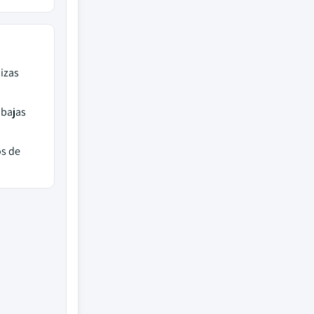
izas
 bajas
os de