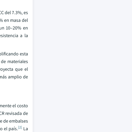
C del 7.3%, es
40% en masa del
 un 10–20% en
sistencia a la
lificando esta
 de materiales
royecta que el
 más amplio de
mente el costo
CCR revisada de
rre de embalses
[2]
 el país.
La