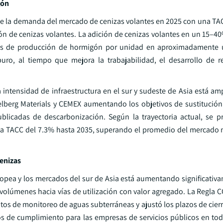
gón
 de la demanda del mercado de cenizas volantes en 2025 con una TAC
ación de cenizas volantes. La adición de cenizas volantes en un 15–
stos de producción de hormigón por unidad en aproximadamente
o, al tiempo que mejora la trabajabilidad, el desarrollo de re
tensidad de infraestructura en el sur y sudeste de Asia está amp
berg Materials y CEMEX aumentando los objetivos de sustitución
licadas de descarbonización. Según la trayectoria actual, se p
a TACC del 7.3% hasta 2035, superando el promedio del mercado
cenizas
opea y los mercados del sur de Asia está aumentando significativa
 volúmenes hacia vías de utilización con valor agregado. La Regla 
isitos de monitoreo de aguas subterráneas y ajustó los plazos de cie
s de cumplimiento para las empresas de servicios públicos en todo