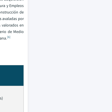
tura y Empleos
onstrucción de
s avaladas por
s valorados en
terio de Medio
[6]
rana.
s)