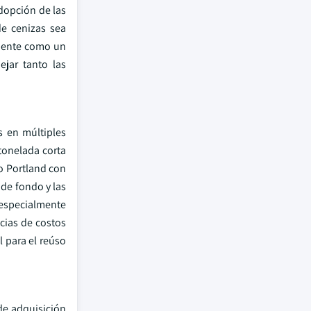
dopción de las
de cenizas sea
amente como un
jar tanto las
s en múltiples
 tonelada corta
o Portland con
 de fondo y las
 especialmente
ncias de costos
 para el reúso
de adquisición