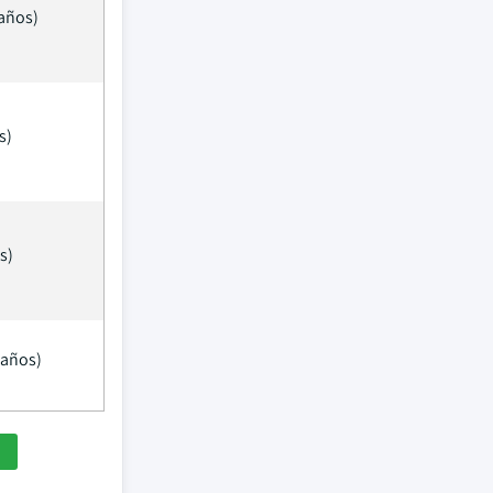
años)
s)
s)
 años)