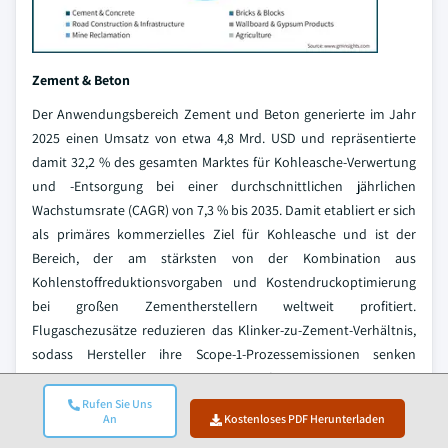
Zement & Beton
Der Anwendungsbereich Zement und Beton generierte im Jahr
2025 einen Umsatz von etwa 4,8 Mrd. USD und repräsentierte
damit 32,2 % des gesamten Marktes für Kohleasche-Verwertung
und -Entsorgung bei einer durchschnittlichen jährlichen
Wachstumsrate (CAGR) von 7,3 % bis 2035. Damit etabliert er sich
als primäres kommerzielles Ziel für Kohleasche und ist der
Bereich, der am stärksten von der Kombination aus
Kohlenstoffreduktionsvorgaben und Kostendruckoptimierung
bei großen Zementherstellern weltweit profitiert.
Flugaschezusätze reduzieren das Klinker-zu-Zement-Verhältnis,
sodass Hersteller ihre Scope-1-Prozessemissionen senken
können, die etwa 60 % des CO₂-Fußabdrucks von Zement
ausmachen, ohne dabei die Produktspezifikationen zu
Rufen Sie Uns
An
Kostenloses PDF Herunterladen
beeinträchtigen.