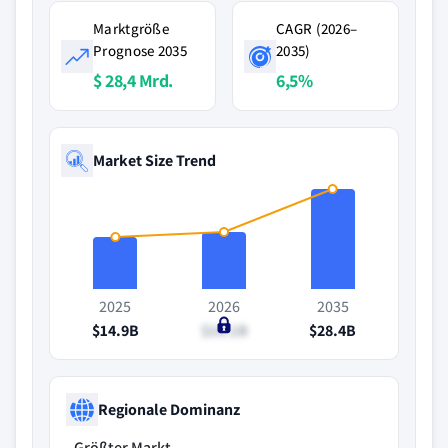
Marktgröße
CAGR (2026–
Prognose 2035
2035)
$ 28,4 Mrd.
6,5%
Market Size Trend
2025
2026
2035
$14.9B
$16.1B
$28.4B
Regionale Dominanz
Größter Markt