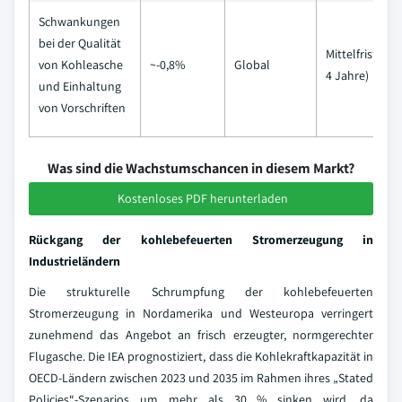
Schwankungen
bei der Qualität
Mittelfristig (2
von Kohleasche
~-0,8%
Global
4 Jahre)
und Einhaltung
von Vorschriften
Was sind die Wachstumschancen in diesem Markt?
Kostenloses PDF herunterladen
Rückgang der kohlebefeuerten Stromerzeugung in
Industrieländern
Die strukturelle Schrumpfung der kohlebefeuerten
Stromerzeugung in Nordamerika und Westeuropa verringert
zunehmend das Angebot an frisch erzeugter, normgerechter
Flugasche. Die IEA prognostiziert, dass die Kohlekraftkapazität in
OECD-Ländern zwischen 2023 und 2035 im Rahmen ihres „Stated
Policies“-Szenarios um mehr als 30 % sinken wird, da