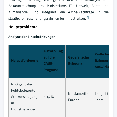
Bekanntmachung des Ministeriums für Umwelt, Forst und
Klimawandel und integriert die Asche-Nachfrage in die
[6]
staatlichen Beschaffungsrahmen für Infrastruktur.
Hauptprobleme
Analyse der Einschränkungen
Auswirkung
Zeitlicher
auf die
Geografische
Herausforderung
Rahmen der
CAGR-
Relevanz
Auswirkunge
Prognose
Rückgang der
kohlebefeuerten
Nordamerika,
Langfristig (≥ 
Stromerzeugung
~-1,2%
Europa
Jahre)
in
Industrieländern