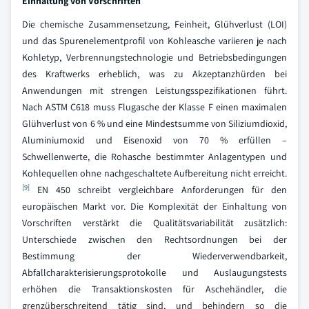
Einhaltung von Vorschriften
Die chemische Zusammensetzung, Feinheit, Glühverlust (LOI)
und das Spurenelementprofil von Kohleasche variieren je nach
Kohletyp, Verbrennungstechnologie und Betriebsbedingungen
des Kraftwerks erheblich, was zu Akzeptanzhürden bei
Anwendungen mit strengen Leistungsspezifikationen führt.
Nach ASTM C618 muss Flugasche der Klasse F einen maximalen
Glühverlust von 6 % und eine Mindestsumme von Siliziumdioxid,
Aluminiumoxid und Eisenoxid von 70 % erfüllen –
Schwellenwerte, die Rohasche bestimmter Anlagentypen und
Kohlequellen ohne nachgeschaltete Aufbereitung nicht erreicht.
[9]
EN 450 schreibt vergleichbare Anforderungen für den
europäischen Markt vor. Die Komplexität der Einhaltung von
Vorschriften verstärkt die Qualitätsvariabilität zusätzlich:
Unterschiede zwischen den Rechtsordnungen bei der
Bestimmung der Wiederverwendbarkeit,
Abfallcharakterisierungsprotokolle und Auslaugungstests
erhöhen die Transaktionskosten für Aschehändler, die
grenzüberschreitend tätig sind, und behindern so die