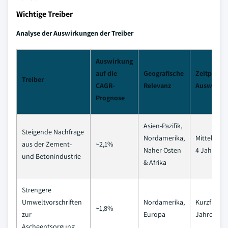
Wichtige Treiber
Analyse der Auswirkungen der Treiber
Auswirkung
auf die
Geografische
Zeitplan d
Treiber
CAGR-
Relevanz
Auswirku
Prognose
Asien-Pazifik,
Steigende Nachfrage
Nordamerika,
Mittelfristi
aus der Zement-
~2,1%
Naher Osten
4 Jahre)
und Betonindustrie
& Afrika
Strengere
Umweltvorschriften
Nordamerika,
Kurzfristig 
~1,8%
zur
Europa
Jahre)
Ascheentsorgung