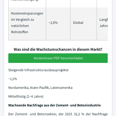
Kosteneinsparungen
im Vergleich zu
Langfristig
~1,5%
Global
natürlichen
Jahre)
Rohstoffen
Was sind die Wachstumschancen in diesem Markt?
Kostenloses PDF herunterladen
Steigende Infrastrukturausbauprojekte
~1,1%
Nordamerika, Asien-Pazifik, Lateinamerika
Mittelfristig (2–4 Jahre)
Wachsende Nachfrage aus der Zement- und Betonindustrie
Der Zement- und Betonsektor, der 2025 32,2 % der Nachfrage