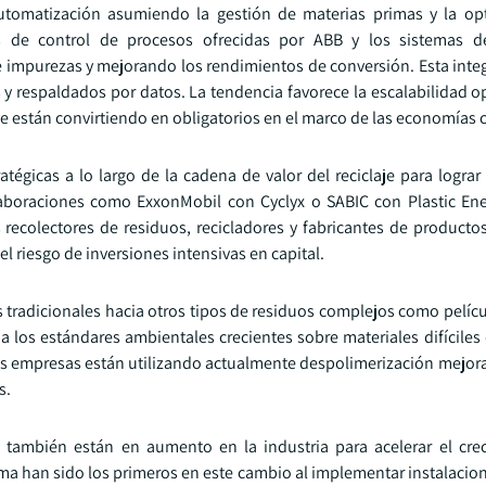
 automatización asumiendo la gestión de materias primas y la op
 de control de procesos ofrecidas por ABB y los sistemas de 
impurezas y mejorando los rendimientos de conversión. Esta inte
s y respaldados por datos. La tendencia favorece la escalabilidad o
e están convirtiendo en obligatorios en el marco de las economías c
atégicas a lo largo de la cadena de valor del reciclaje para logra
aboraciones como ExxonMobil con Cyclyx o SABIC con Plastic Ene
recolectores de residuos, recicladores y fabricantes de productos 
el riesgo de inversiones intensivas en capital.
s tradicionales hacia otros tipos de residuos complejos como pelíc
 los estándares ambientales crecientes sobre materiales difíciles d
as empresas están utilizando actualmente despolimerización mejorad
s.
s también están en aumento en la industria para acelerar el cre
 han sido los primeros en este cambio al implementar instalacione