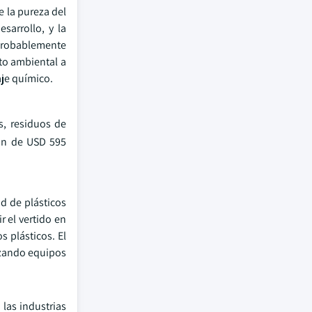
e la pureza del
sarrollo, y la
a probablemente
to ambiental a
aje químico.
s, residuos de
ión de USD 595
ad de plásticos
 el vertido en
s plásticos. El
lizando equipos
las industrias