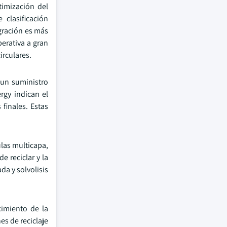
timización del
clasificación
gración es más
perativa a gran
irculares.
r un suministro
rgy indican el
finales. Estas
ulas multicapa,
e reciclar y la
a y solvolisis
cimiento de la
s de reciclaje