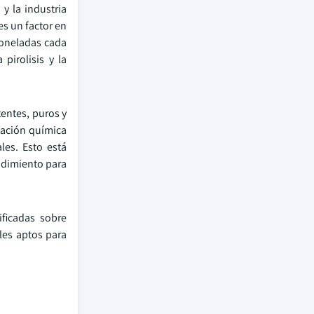
y la industria
es un factor en
 toneladas cada
pirolisis y la
entes, puros y
ización química
les. Esto está
endimiento para
ficadas sobre
ales aptos para