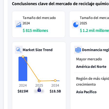
Conclusiones clave del mercado de reciclaje químic
Tamaño del mercado
Tamaño del merc
2024
2025
$ 815 millones
$ 1.2 mil millon
Market Size Trend
Dominancia reg
Mayor mercado
América del Norte
Región de más rápi
crecimiento
2024
2025
2034
$815M
$1.2B
$18.5B
Asia Pacífico