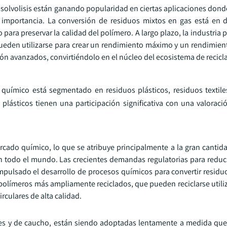
 solvolisis están ganando popularidad en ciertas aplicaciones dond
 importancia. La conversión de residuos mixtos en gas está en de
 para preservar la calidad del polímero. A largo plazo, la industri
pueden utilizarse para crear un rendimiento máximo y un rendimien
ción avanzados, convirtiéndolo en el núcleo del ecosistema de recicl
 químico está segmentado en residuos plásticos, residuos textile
 plásticos tienen una participación significativa con una valorac
mercado químico, lo que se atribuye principalmente a la gran cantid
todo el mundo. Las crecientes demandas regulatorias para reducir
impulsado el desarrollo de procesos químicos para convertir residuo
de polímeros más ampliamente reciclados, que pueden reciclarse uti
irculares de alta calidad.
les y de caucho, están siendo adoptadas lentamente a medida que 