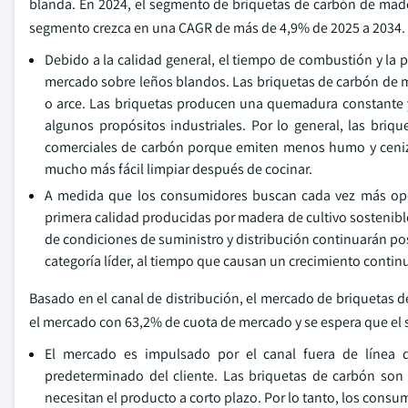
blanda. En 2024, el segmento de briquetas de carbón de mad
segmento crezca en una CAGR de más de 4,9% de 2025 a 2034.
Debido a la calidad general, el tiempo de combustión y la 
mercado sobre leños blandos. Las briquetas de carbón de 
o arce. Las briquetas producen una quemadura constante y s
algunos propósitos industriales. Por lo general, las bri
comerciales de carbón porque emiten menos humo y ceniza
mucho más fácil limpiar después de cocinar.
A medida que los consumidores buscan cada vez más opc
primera calidad producidas por madera de cultivo sostenible 
de condiciones de suministro y distribución continuarán 
categoría líder, al tiempo que causan un crecimiento conti
Basado en el canal de distribución, el mercado de briquetas 
el mercado con 63,2% de cuota de mercado y se espera que el
El mercado es impulsado por el canal fuera de línea 
predeterminado del cliente. Las briquetas de carbón so
necesitan el producto a corto plazo. Por lo tanto, los consu