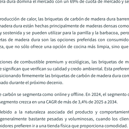
era dura domina el mercado con un 69% de cuota de mercado y se
producción de calor, las briquetas de carbón de madera dura barren
madera dura están hechas principalmente de maderas densas como 
ostenida y se pueden utilizar para la parrilla y la barbacoa, per
quetas de madera dura son las opciones preferidas con consumido
, que no sólo ofrece una opción de cocina más limpia, sino qu
iones de combustible premium y ecológicas, las briquetas de m
significan que verifican su calidad y credo ambiental. Esta prefere
posicionando firmemente las briquetas de carbón de madera dura c
nuado durante el próximo decenio.
de carbón se segmenta como online y offline. En 2024, el segmento 
 segmento crezca en una CAGR de más de 3,4% de 2025 a 2034.
debido a la naturaleza asociada del producto y comportamie
n generalmente bastante pesadas y voluminosas, cuando los cli
midores prefieren ir a una tienda física que proporciona comodidad.