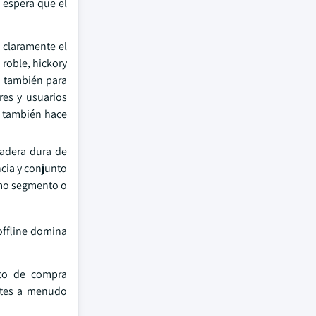
 espera que el
 claramente el
roble, hickory
o también para
res y usuarios
e también hace
adera dura de
ncia y conjunto
omo segmento o
offline domina
nto de compra
entes a menudo