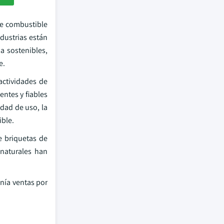
de combustible
dustrias están
a sostenibles,
e.
actividades de
ntes y fiables
idad de uso, la
ible.
e briquetas de
naturales han
enía ventas por