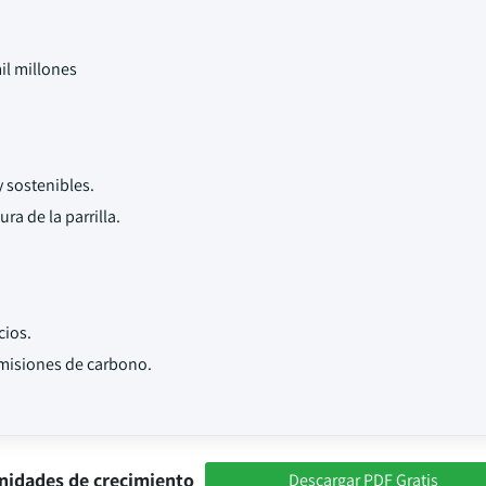
il millones
 sostenibles.
ura de la parrilla.
cios.
misiones de carbono.
nidades de crecimiento
Descargar PDF Gratis