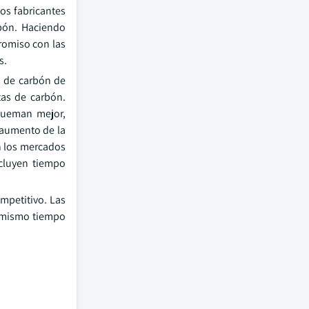
os fabricantes
rbón. Haciendo
romiso con las
s.
s de carbón de
as de carbón.
 queman mejor,
 aumento de la
n los mercados
ncluyen tiempo
mpetitivo. Las
l mismo tiempo