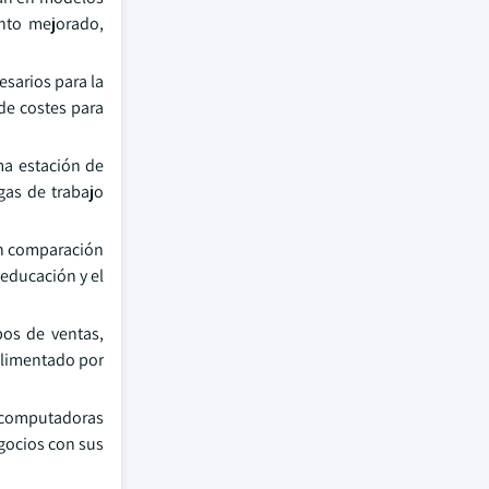
nto mejorado,
esarios para la
 de costes para
ma estación de
gas de trabajo
en comparación
 educación y el
pos de ventas,
 alimentado por
s computadoras
egocios con sus