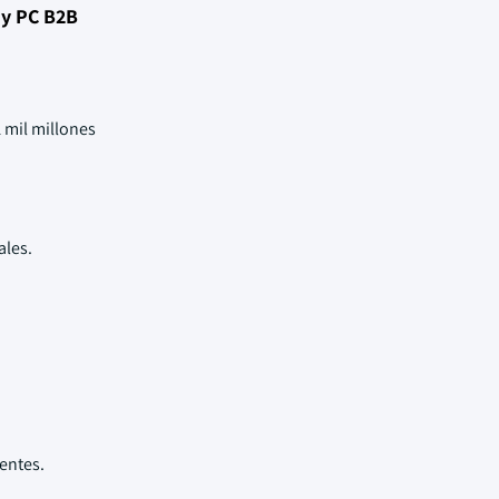
 y PC B2B
 mil millones
ales.
entes.