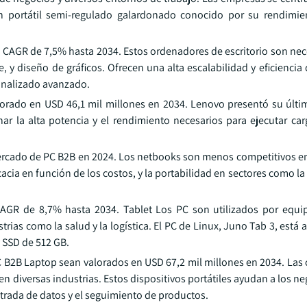
 portátil semi-regulado galardonado conocido por su rendimie
a CAGR de 7,5% hasta 2034. Estos ordenadores de escritorio son nec
 y diseño de gráficos. Ofrecen una alta escalabilidad y eficiencia
onalizado avanzado.
lorado en USD 46,1 mil millones en 2034. Lenovo presentó su últi
r la alta potencia y el rendimiento necesarios para ejecutar car
rcado de PC B2B en 2024. Los netbooks son menos competitivos 
cacia en función de los costos, y la portabilidad en sectores como la
AGR de 8,7% hasta 2034. Tablet Los PC son utilizados por equi
rias como la salud y la logística. El PC de Linux, Juno Tab 3, está
 SSD de 512 GB.
C B2B Laptop sean valorados en USD 67,2 mil millones en 2034. La
os en diversas industrias. Estos dispositivos portátiles ayudan a los n
ntrada de datos y el seguimiento de productos.