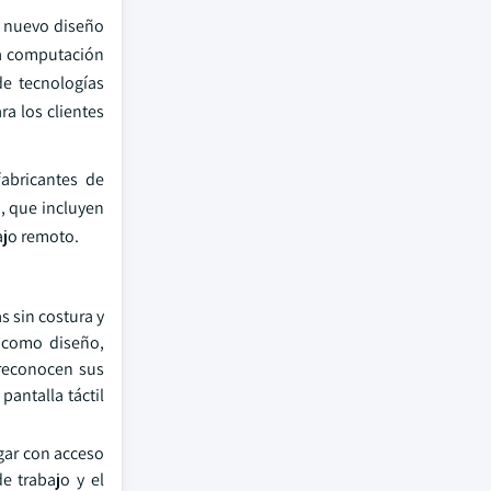
l nuevo diseño
la computación
de tecnologías
ra los clientes
fabricantes de
n, que incluyen
ajo remoto.
s sin costura y
s como diseño,
 reconocen sus
pantalla táctil
ugar con acceso
e trabajo y el