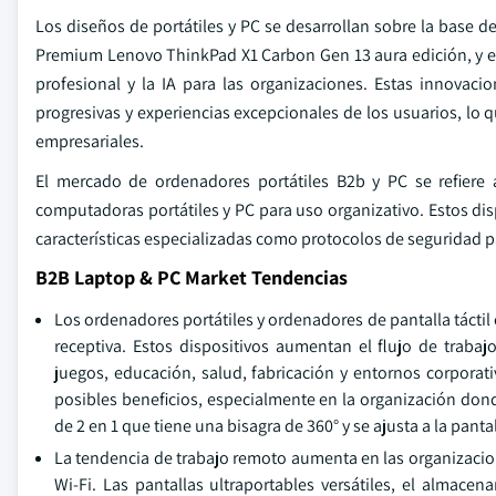
Los diseños de portátiles y PC se desarrollan sobre la base
Premium Lenovo ThinkPad X1 Carbon Gen 13 aura edición, y el L
profesional y la IA para las organizaciones. Estas innova
progresivas y experiencias excepcionales de los usuarios, lo q
empresariales.
El mercado de ordenadores portátiles B2b y PC se refiere 
computadoras portátiles y PC para uso organizativo. Estos disp
características especializadas como protocolos de seguridad 
B2B Laptop & PC Market Tendencias
Los ordenadores portátiles y ordenadores de pantalla táctil
receptiva. Estos dispositivos aumentan el flujo de traba
juegos, educación, salud, fabricación y entornos corporat
posibles beneficios, especialmente en la organización donde 
de 2 en 1 que tiene una bisagra de 360° y se ajusta a la pant
La tendencia de trabajo remoto aumenta en las organizacion
Wi-Fi. Las pantallas ultraportables versátiles, el almace