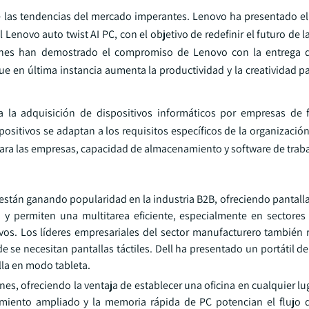
 de las tendencias del mercado imperantes. Lenovo ha presentado e
enovo auto twist AI PC, con el objetivo de redefinir el futuro de 
ciones han demostrado el compromiso de Lenovo con la entrega 
ue en última instancia aumenta la productividad y la creatividad pa
a la adquisición de dispositivos informáticos por empresas de 
ositivos se adaptan a los requisitos específicos de la organizació
para las empresas, capacidad de almacenamiento y software de trab
 están ganando popularidad en la industria B2B, ofreciendo pantalla
jo y permiten una multitarea eficiente, especialmente en sectore
ivos. Los líderes empresariales del sector manufacturero también
se necesitan pantallas táctiles. Dell ha presentado un portátil de 
alla en modo tableta.
es, ofreciendo la ventaja de establecer una oficina en cualquier l
namiento ampliado y la memoria rápida de PC potencian el flujo d